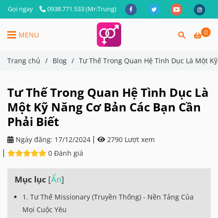
Gọi ngay
0938.771.533 (Mr:Trung)
0
MENU
Trang chủ
/
Blog
/
Tư Thế Trong Quan Hệ Tình Dục Là Một Kỹ
Tư Thế Trong Quan Hệ Tình Dục Là
Một Kỹ Năng Cơ Bản Các Bạn Cần
Phải Biết
Ngày đăng:
17/12/2024
2790 Lượt xem
0 Đánh giá
Mục lục
[
Ẩn
]
1. Tư Thế Missionary (Truyền Thống) - Nền Tảng Của
Mọi Cuộc Yêu