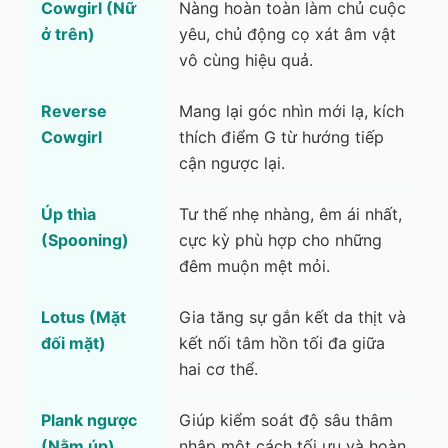
Cowgirl (Nữ
Nàng hoàn toàn làm chủ cuộc
ở trên)
yêu, chủ động cọ xát âm vật
vô cùng hiệu quả.
Reverse
Mang lại góc nhìn mới lạ, kích
Cowgirl
thích điểm G từ hướng tiếp
cận ngược lại.
Úp thìa
Tư thế nhẹ nhàng, êm ái nhất,
(Spooning)
cực kỳ phù hợp cho những
đêm muộn mệt mỏi.
Lotus (Mặt
Gia tăng sự gắn kết da thịt và
đối mặt)
kết nối tâm hồn tối đa giữa
hai cơ thể.
Plank ngược
Giúp kiểm soát độ sâu thâm
(Nằm úp)
nhập một cách tối ưu và hoàn