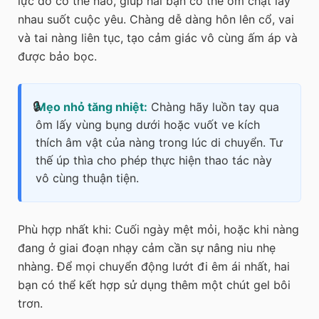
lực đỡ cơ thể nào, giúp hai bạn có thể ôm chặt lấy
nhau suốt cuộc yêu. Chàng dễ dàng hôn lên cổ, vai
và tai nàng liên tục, tạo cảm giác vô cùng ấm áp và
được bảo bọc.
Mẹo nhỏ tăng nhiệt:
Chàng hãy luồn tay qua
ôm lấy vùng bụng dưới hoặc vuốt ve kích
thích âm vật của nàng trong lúc di chuyển. Tư
thế úp thìa cho phép thực hiện thao tác này
vô cùng thuận tiện.
Phù hợp nhất khi:
Cuối ngày mệt mỏi, hoặc khi nàng
đang ở giai đoạn nhạy cảm cần sự nâng niu nhẹ
nhàng. Để mọi chuyển động lướt đi êm ái nhất, hai
bạn có thể kết hợp sử dụng thêm một chút gel bôi
trơn.