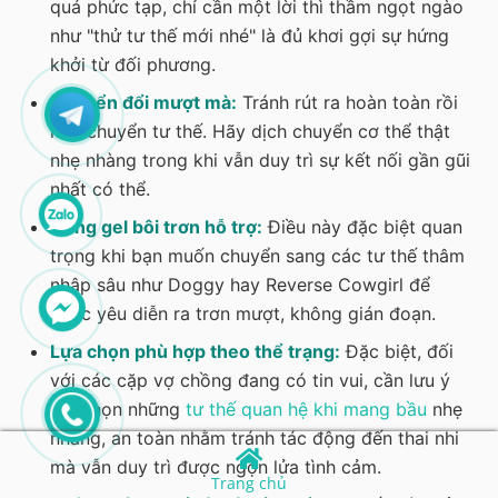
quá phức tạp, chỉ cần một lời thì thầm ngọt ngào
như "thử tư thế mới nhé" là đủ khơi gợi sự hứng
khởi từ đối phương.
Chuyển đổi mượt mà:
Tránh rút ra hoàn toàn rồi
mới chuyển tư thế. Hãy dịch chuyển cơ thể thật
nhẹ nhàng trong khi vẫn duy trì sự kết nối gần gũi
nhất có thể.
Dùng gel bôi trơn hỗ trợ:
Điều này đặc biệt quan
trọng khi bạn muốn chuyển sang các tư thế thâm
nhập sâu như Doggy hay Reverse Cowgirl để
cuộc yêu diễn ra trơn mượt, không gián đoạn.
Lựa chọn phù hợp theo thể trạng:
Đặc biệt, đối
với các cặp vợ chồng đang có tin vui, cần lưu ý
lựa chọn những
tư thế quan hệ khi mang bầu
nhẹ
nhàng, an toàn nhằm tránh tác động đến thai nhi
mà vẫn duy trì được ngọn lửa tình cảm.
Trang chủ