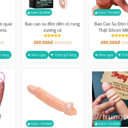
Giảm 50.000đ
Giảm 110.000đ
ó quai
Bao cao su đôn dên có rung
Bao Cao Su Đôn
enis
xương cá
Thật Silicon 
300.000đ
490.000đ
0đ
350.000đ
600
ỏ hàng
Mua ngay
Thêm giỏ hàng
Mua ngay
Thê
Giảm 110.000đ
Giảm 110.000đ