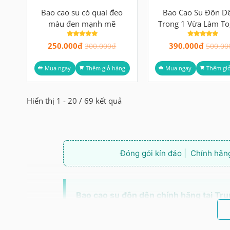
Bao cao su có quai đeo
Bao Cao Su Đôn D
màu đen mạnh mẽ
Trong 1 Vừa Làm To
Kéo Dài Thời Gi
250.000đ
390.000đ
300.000đ
500.00
Mua ngay
Thêm giỏ hàng
Mua ngay
Thêm gi
Hiển thị 1 - 20 / 69 kết quả
Đóng gói kín đáo | Chính hãng
Bao cao su đôn dên chính hãng tại T
hơn về kích thước mà không cần phẫu t
được đóng gói kín đáo, không ai biết bê