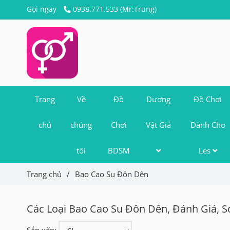
Gọi ngay
0938.771.533 (Mr:Trung)
Trang
Về
Đồ
Dương
Đồ Chơi
chủ
chúng
Chơi
Vật Giả
Dành Cho
tôi
BDSM
Les
Trang chủ
/
Bao Cao Su Đôn Dên
Các Loại Bao Cao Su Đôn Dên, Đánh Giá, 
Sắp xếp: