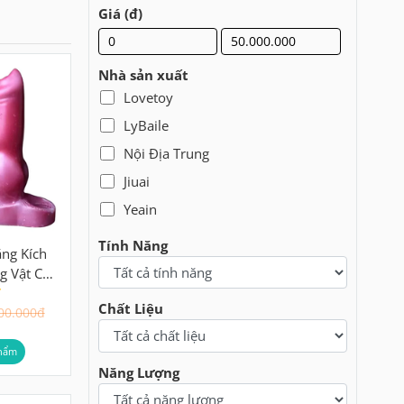
Giá (đ)
Nhà sản xuất
Lovetoy
LyBaile
Nội Địa Trung
Jiuai
Yeain
Tính Năng
ng Kích
g Vật Chó
ột
Chất Liệu
00.000đ
hẩm
Năng Lượng