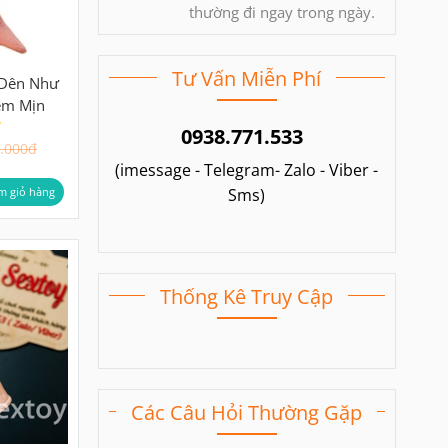
thường đi ngay trong ngày.
Tư Vấn Miễn Phí
 Dên Như
Mềm Mịn
0938.771.533
.000đ
(imessage - Telegram- Zalo - Viber -
m giỏ hàng
Sms)
Thống Kê Truy Cập
Các Câu Hỏi Thường Gặp