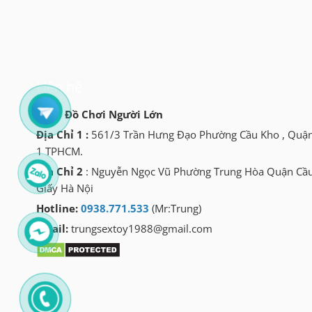
Liên hệ
Shop Đồ Chơi Người Lớn
Địa Chỉ 1 :
561/3 Trần Hưng Đạo Phường Cầu Kho , Quậ
1 TPHCM.
Địa Chỉ 2
: Nguyễn Ngọc Vũ Phường Trung Hòa Quận Cầ
Giấy Hà Nội
Hotline:
0938.771.533
(Mr:Trung)
Email:
trungsextoy1988@gmail.com