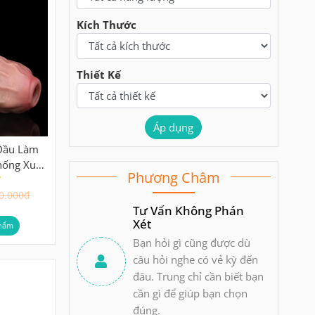
Kích Thước
Thiết Kế
Áp dụng
Đầu Làm
hống Xuất
Phương Châm
AAK
0.000đ
Tư Vấn Không Phán
Xét
hẩm
Bạn hỏi gì cũng được dù
câu hỏi nghe có vẻ kỳ đến
đâu. Trung chỉ cần biết bạn
cần gì để giúp bạn chọn
đúng.