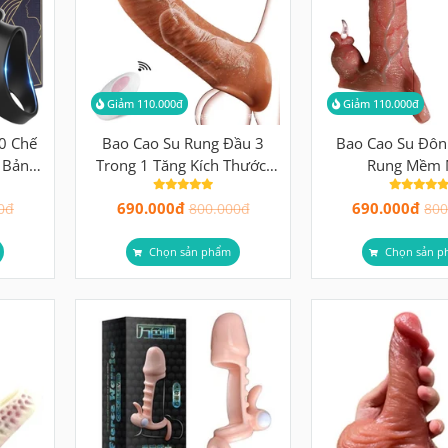
Giảm 110.000đ
Giảm 110.000đ
0 Chế
Bao Cao Su Rung Đầu 3
Bao Cao Su Đôn
 Bản
Trong 1 Tăng Kích Thước,
Rung Mềm 
 Xúc
Rung Điều Khiển Xa & Kéo
690.000đ
690.000đ
Dài Cuộc Yêu
0đ
800.000đ
800
Chọn sản phẩm
Chọn sản p