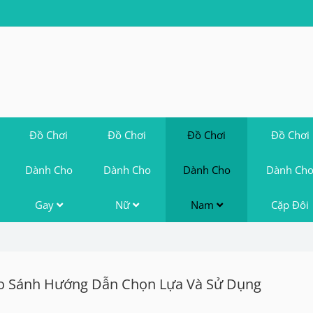
Đồ Chơi
Đồ Chơi
Đồ Chơi
Đồ Chơi
Dành Cho
Dành Cho
Dành Cho
Dành Ch
Gay
Nữ
Nam
Cặp Đôi
So Sánh Hướng Dẫn Chọn Lựa Và Sử Dụng