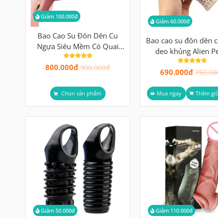
Giảm 100.000đ
Giảm 60.000đ
Bao Cao Su Đôn Dên Cu
Bao cao su đôn dên c
Ngựa Siêu Mềm Có Quai
deo khủng Alien P
Đeo
800.000đ
900.000đ
690.000đ
750.00
Chọn sản phẩm
Mua ngay
Thêm gi
Giảm 50.000đ
Giảm 110.000đ