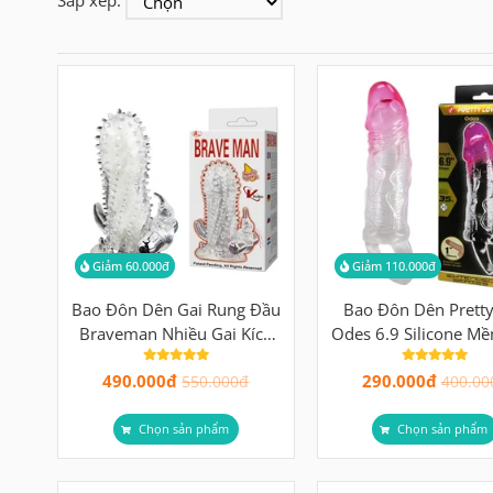
Giảm 60.000đ
Giảm 110.000đ
Bao Đôn Dên Gai Rung Đầu
Bao Đôn Dên Prett
Braveman Nhiều Gai Kích
Odes 6.9 Silicone Mề
Thích, Motor Rung Đầu,
Kích Thích, Quai Đeo
490.000đ
290.000đ
Quai Đeo
Tuột
550.000đ
400.00
Chọn sản phẩm
Chọn sản phẩm