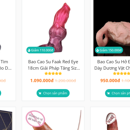
Giảm 110.000đ
Giảm 150.000đ
 Tím
Bao Cao Su Faak Red Eye
Bao Cao Su Hở 
éo Dài
18cm Giải Pháp Tăng Size
Dày Dương Vật C
u Quả
Tức Thì Cho Nam Giới
Tinh Sớm F
1.090.000đ
950.000đ
00đ
1.200.000đ
1.10
Chọn sản phẩm
Chọn sản p