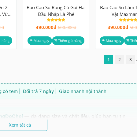
ên 2
Bao Cao Su Rung Có Gai Hai
Bao Cao Su Làm 
, Vừa
Đầu Nhấp Là Phê
Vật Maxman
an
490.000đ
390.000đ
0đ
600.000đ
500
ỏ hàng
Mua ngay
Thêm giỏ hàng
Mua ngay
Thê
1
2
3
 có tem | Đổi trả 7 ngày | Giao nhanh nội thành
rungDoChoi
— đa dạng size và chất liệu, giúp bạn tự tin
huật hay uống bất kỳ loại thuốc nào. Đơn hàng luôn
Xem tất cả
n trong là gì ngoài bạn.