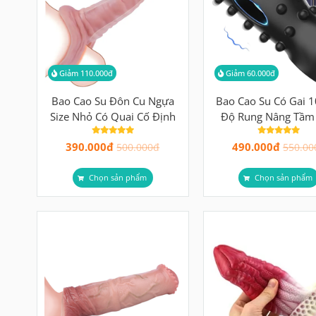
Giảm 110.000đ
Giảm 60.000đ
Bao Cao Su Đôn Cu Ngựa
Bao Cao Su Có Gai 1
Size Nhỏ Có Quai Cố Định
Độ Rung Nâng Tầm
Lĩnh, Bùng Nổ Cảm
390.000đ
490.000đ
500.000đ
550.00
Chọn sản phẩm
Chọn sản phẩm