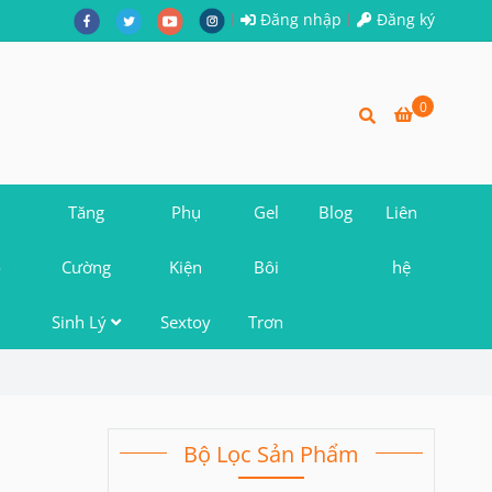
Đăng nhập
Đăng ký
0
Tăng
Phụ
Gel
Blog
Liên
o
Cường
Kiện
Bôi
hệ
Sinh Lý
Sextoy
Trơn
Bộ Lọc Sản Phẩm