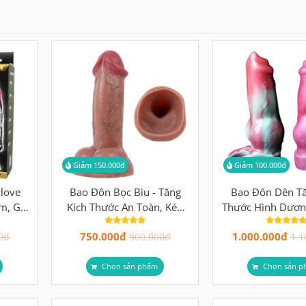
Giảm 150.000đ
Giảm 100.000đ
ylove
Bao Đôn Bọc Bìu - Tăng
Bao Đôn Dên Tă
m, Gai
Kích Thước An Toàn, Kéo
Thước Hình Dươn
 Chống
Dài Thời Gian
Chống Tu
750.000đ
1.000.000đ
0đ
900.000đ
1.1
Chọn sản phẩm
Chọn sản p