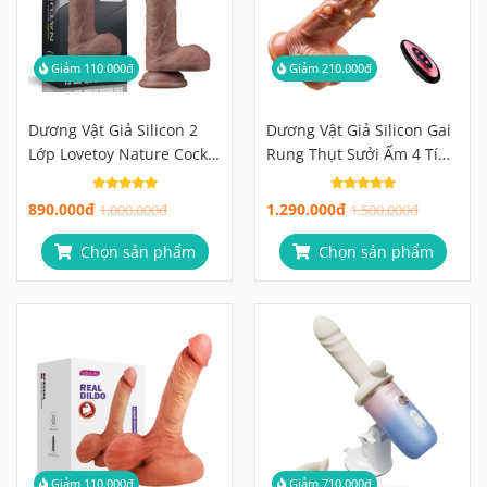
Giảm 110.000đ
Giảm 210.000đ
Dương Vật Giả Silicon 2
Dương Vật Giả Silicon Gai
Lớp Lovetoy Nature Cock
Rung Thụt Sưởi Ấm 4 Tính
7.5 Inch Mềm Ngoài Cứng
Năng Trong 1, Điều Khiển
Trong Như Thật
Xa
890.000đ
1.290.000đ
1.000.000đ
1.500.000đ
Chọn sản phẩm
Chọn sản phẩm
Giảm 110.000đ
Giảm 710.000đ