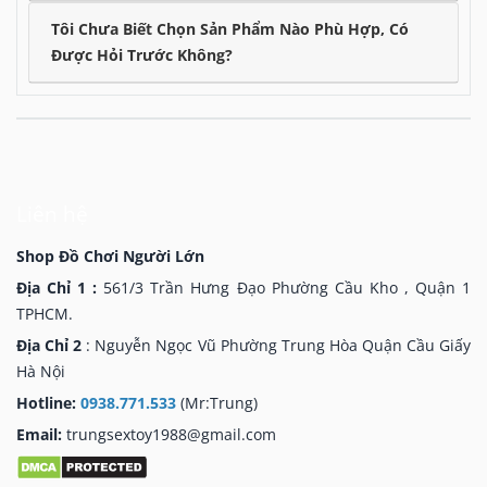
ổn. Tường sơn nhám hoặc tường gỗ sẽ giảm lực hút
Tôi Chưa Biết Chọn Sản Phẩm Nào Phù Hợp, Có
đáng kể.
Được Hỏi Trước Không?
3 Dòng Sản Phẩm Chính — Chọn Theo
Nhu Cầu
Liên hệ
Shop Đồ Chơi Người Lớn
Địa Chỉ 1 :
561/3 Trần Hưng Đạo Phường Cầu Kho , Quận 1
Hít Tường Không Rung
TPHCM.
Dạng cổ điển nhất — đặc ruột hoặc rỗng ruột, hoàn
Địa Chỉ 2
: Nguyễn Ngọc Vũ Phường Trung Hòa Quận Cầu Giấy
toàn không điện tử. Cảm giác hoàn toàn do người
Hà Nội
dùng tạo ra.
Hotline:
0938.771.533
(Mr:Trung)
Giá thấp nhất, dễ vệ sinh nhất
Email:
trungsextoy1988@gmail.com
Pin không bao giờ cạn