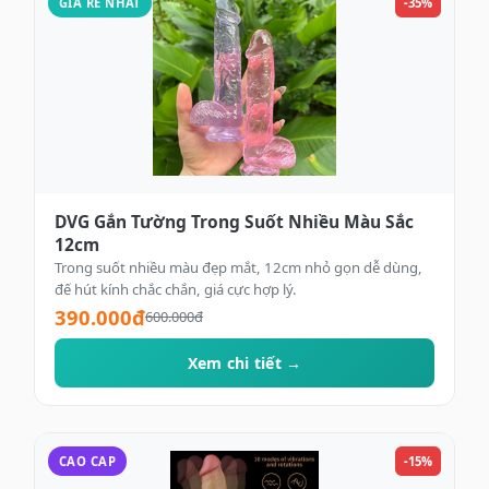
GIA RE NHAT
-35%
DVG Gắn Tường Trong Suốt Nhiều Màu Sắc
12cm
Trong suốt nhiều màu đẹp mắt, 12cm nhỏ gọn dễ dùng,
đế hút kính chắc chắn, giá cực hợp lý.
390.000đ
600.000đ
Xem chi tiết →
CAO CAP
-15%