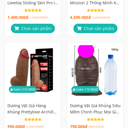
Lovetoy Sliding Skin Pro II
Mission 2 Thông Minh Kết
Đột Phá Với Công Nghệ Da
Nối App
Trượt Siêu Thực
1.490.000đ
4.590.000đ
1.900.000đ
5.000.000đ
Chọn sản phẩm
Chọn sản phẩm
Giảm 210.000đ
Giảm 110.000đ
Dương Vật Giả Hàng
Dương Vật Giả Khủng Siêu
Khủng Prettylove Archille
Mềm Chinh Phục Mọi Giới
Chinh Phục Mọi Giới Hạn
Hạn Thăng Hoa
990.000đ
790.000đ
1.200.000đ
900.000đ