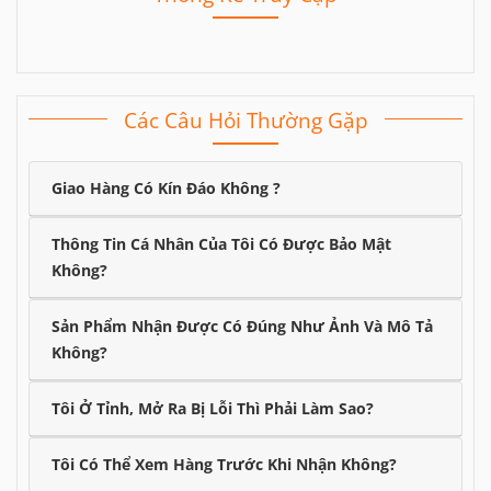
Gắn tường đứng
Gắn vách kính tắm
Đứng hoặc quỳ, tư thế
Bề mặt kính tắm là lý tưởng
Các Câu Hỏi Thường Gặp
doggy style, kiểm soát tốc
nhất — hút cực chắc, dễ vệ
độ bằng cách di chuyển
sinh sau đó
hông
Giao Hàng Có Kín Đáo Không ?
Thông Tin Cá Nhân Của Tôi Có Được Bảo Mật
Không?
Gắn ghế / sàn nhà
Gắn đầu giường
Tư thế ngồi cưỡi, toàn
Tư thế nằm nghiêng hoặc
quyền kiểm soát độ sâu và
úp, phù hợp cho phiên dài
Sản Phẩm Nhận Được Có Đúng Như Ảnh Và Mô Tả
tốc độ bằng trọng lực
không mỏi tay
Không?
Tôi Ở Tỉnh, Mở Ra Bị Lỗi Thì Phải Làm Sao?
Bề mặt kính (vách tắm, gương) là nơi hút tốt
nhất — bề mặt hoàn toàn phẳng và không thấm nước
Tôi Có Thể Xem Hàng Trước Khi Nhận Không?
giúp chân không đạt tối đa. Tường gạch men cũng rất