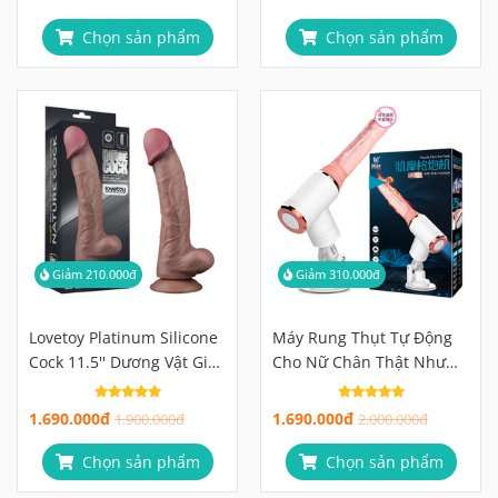
Chọn sản phẩm
Chọn sản phẩm
Giảm 210.000đ
Giảm 310.000đ
Lovetoy Platinum Silicone
Máy Rung Thụt Tự Động
Cock 11.5'' Dương Vật Giả
Cho Nữ Chân Thật Như
Silicon Bạch Kim 2 Lớp,
Yêu, Thăng Hoa Cảm Xúc
Chuẩn Y Tế
1.690.000đ
1.690.000đ
1.900.000đ
2.000.000đ
Chọn sản phẩm
Chọn sản phẩm