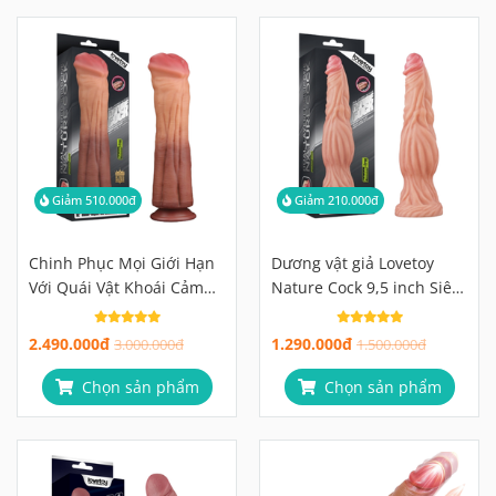
Giảm 510.000đ
Giảm 210.000đ
Chinh Phục Mọi Giới Hạn
Dương vật giả Lovetoy
Với Quái Vật Khoái Cảm
Nature Cock 9,5 inch Siêu
Lovetoy Platinum King
Chân Thật
Size
2.490.000đ
1.290.000đ
3.000.000đ
1.500.000đ
Chọn sản phẩm
Chọn sản phẩm