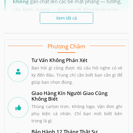
không
gắn chặt lên các bề mặt phẳng — tường,
sàn, kính, gương — giúp người dùng hoàn toàn
rảnh tay
, tự do thay đổi tư thế mà không cần
Xem tất cả
giữ tay. Đây là lựa chọn phổ biến nhất cho
solo
play hands-free
, cặp đôi và cộng đồng LGBT+.
TrungDoChoi cung cấp đầy đủ từ loại cơ bản
Phương Châm
đến rung thụt tỏa nhiệt cao cấp —
chính hãng,
giao kín đáo, tư vấn 0938.771.533
.
Tư Vấn Không Phán Xét
Bạn hỏi gì cũng được dù câu hỏi nghe có vẻ
kỳ đến đâu. Trung chỉ cần biết bạn cần gì để
giúp bạn chọn đúng.
Đế hút siêu chắc
Hands-free hoàn toàn
Giao Hàng Kín Người Giao Cũng
Không Biết
Dùng được trong tắm
Giao kín đáo
Thùng carton trơn. Không logo. Vận đơn ghi
Chính hãng
0938.771.533
phụ kiện cá nhân. Chỉ bạn mới biết bên
trong là gì.
Bảo Hành 12 Tháng Thật Sự