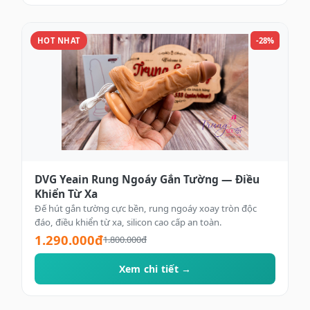
HOT NHAT
-28%
DVG Yeain Rung Ngoáy Gắn Tường — Điều
Khiển Từ Xa
Đế hút gắn tường cực bền, rung ngoáy xoay tròn độc
đáo, điều khiển từ xa, silicon cao cấp an toàn.
1.290.000đ
1.800.000đ
Xem chi tiết →