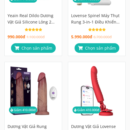
Yeain Real Dildo Dương
Lovense Spinel Máy Thụt
Vật Giả Silicone Lỏng 2
Rung 3-in-1 Điều Khiển
Lớp, Siêu Mềm Như Thật
Qua App Cao Cấp
Có Đế Hút Tường
990.000đ
5.990.000đ
1.100.000đ
6.700.000đ
Chọn sản phẩm
Chọn sản phẩm
Giảm 410.000đ
Giảm 410.000đ
Dương Vật Giả Rung
Dương Vật Giả Lovense