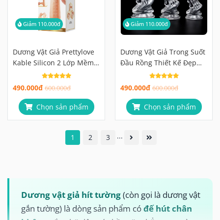
Giảm 110.000đ
Giảm 110.000đ
Dương Vật Giả Prettylove
Dương Vật Giả Trong Suốt
Kable Silicon 2 Lớp Mềm
Đầu Rồng Thiết Kế Đẹp
Mịn Như Thật
Mắt
490.000đ
490.000đ
600.000đ
600.000đ
Chọn sản phẩm
Chọn sản phẩm
...
1
2
3
Dương vật giả hít tường
(còn gọi là dương vật
gắn tường) là dòng sản phẩm có
đế hút chân