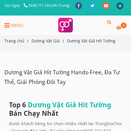
Gọi ngay
0938.771.533 (Mr:Trung)
MENU
0
Trang chủ
/
Dương Vật Giả
/
Dương Vật Giả Hít Tường
Dương Vật Giả Hít Tường Hands-Free, Đa Tư
Thế, Giải Phóng Đôi Tay
Top 6
Dương Vật Giả Hít Tường
Bán Chạy Nhất
Được khách hàng tin chọn nhiều nhất tại TrungDoChoi
· Giao kín đáo 24h · Tư vấn riêng tư 0938.771.533