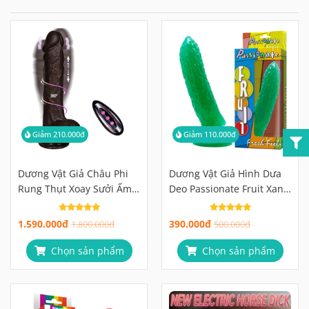
Giảm 210.000đ
Giảm 110.000đ
Dương Vật Giả Châu Phi
Dương Vật Giả Hình Dưa
Rung Thụt Xoay Sưởi Ấm 4
Deo Passionate Fruit Xanh
Trong 1, Điều Khiển Từ Xa
Lá, Đế Hút Mạnh
1.590.000đ
390.000đ
1.800.000đ
500.000đ
Chọn sản phẩm
Chọn sản phẩm