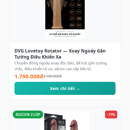
DVG Lovetoy Rotator — Xoay Ngoáy Gắn
Tường Điều Khiển Xa
Chuyển động ngoáy xoay độc đáo, đế hút gắn tường
chắc, điều khiển từ xa, silicon cao cấp bền bỉ.
1.790.000đ
2.100.000đ
Xem chi tiết →
SILICON 2 LOP
-11%