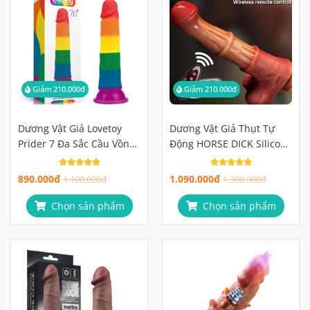
Giảm 210.000đ
Giảm 210.000đ
Dương Vật Giả Lovetoy
Dương Vật Giả Thụt Tự
Prider 7 Đa Sắc Cầu Vồng,
Động HORSE DICK Silicon
Đế Hút Mạnh
Cao Cấp
890.000đ
1.090.000đ
1.100.000đ
1.300.000đ
Chọn sản phẩm
Chọn sản phẩm