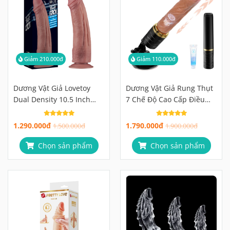
Giảm 210.000đ
Giảm 110.000đ
Dương Vật Giả Lovetoy
Dương Vật Giả Rung Thụt
Dual Density 10.5 Inch
7 Chế Độ Cao Cấp Điều
Mềm Như Thật, Rung 10
Khiển Từ Xa
Chế Độ
1.290.000đ
1.790.000đ
1.500.000đ
1.900.000đ
Chọn sản phẩm
Chọn sản phẩm