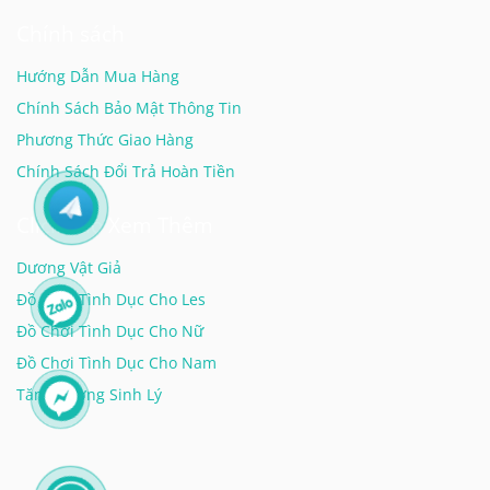
Chính sách
Chống nước 100%, ngâm tắm thoải mái
Hướng Dẫn Mua Hàng
Bền 5–10 năm nếu bảo quản đúng
Chính Sách Bảo Mật Thông Tin
Phù hợp người mới, người thích tự kiểm soát
Phương Thức Giao Hàng
Chính Sách Đổi Trả Hoàn Tiền
150.000 – 500.000 ₫
Click Vào Xem Thêm
Dương Vật Giả
Phổ biến nhất
Đồ Chơi Tình Dục Cho Les
Hít Tường Có Rung
Đồ Chơi Tình Dục Cho Nữ
Đồ Chơi Tình Dục Cho Nam
Kết hợp đế hút chân không với motor rung — vừa
hands-free vừa tự động kích thích liên tục không cần
Tăng Cường Sinh Lý
di chuyển.
Motor rung 7–20 chế độ tần suất