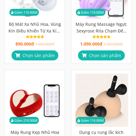
Giảm 110.000đ
Giảm 110.000đ
Bộ Mát Xa Nhũ Hoa, Vùng
Máy Rung Massage Ngực
Kín Điều Khiển Từ Xa Kích
Sexyrose Rita Chạm Đến
Thích Đồng Thời, Trọn
Cảm Xúc Dù Cách Xa
890.000đ
1.090.000đ
Vẹn Cảm Xúc Đôi Ta
1.000.000đ
Ngàn Dặm
1.200.000đ
Chọn sản phẩm
Chọn sản phẩm
Giảm 210.000đ
Giảm 110.000đ
Máy Rung Kẹp Nhũ Hoa
Dụng cụ rung lắc kích