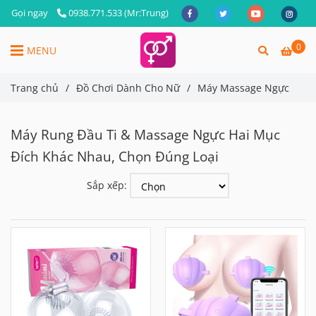
Gọi ngay
0938.771.533 (Mr:Trung)
0
MENU
Trang chủ
/
Đồ Chơi Dành Cho Nữ
/
Máy Massage Ngực
Máy Rung Đầu Ti & Massage Ngực Hai Mục
Đích Khác Nhau, Chọn Đúng Loại
Sắp xếp: