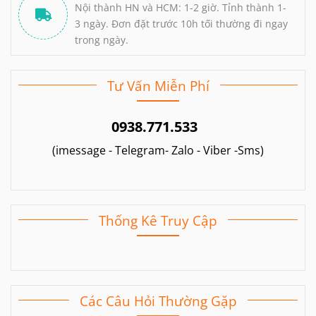
Nội thành HN và HCM: 1-2 giờ. Tỉnh thành 1-
3 ngày. Đơn đặt trước 10h tối thường đi ngay
Các dòng sản phẩm chăm sóc vòng 1 và kích thích điểm
trong ngày.
nhạy cảm chuyên dụng
Tư Vấn Miễn Phí
Vì Sao Chọn TrungDoChoi?
0938.771.533
(imessage - Telegram- Zalo - Viber -Sms)
Chất liệu an toàn
Sử dụng 100% silicon y tế đạt chuẩn kiểm định
Thống Kê Truy Cập
FDA/CE, tương thích sinh học và an toàn tuyệt
đối cho vùng da nhạy cảm.
Các Câu Hỏi Thường Gặp