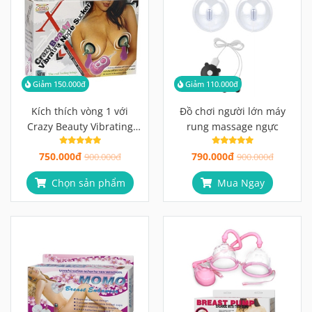
Giảm 150.000đ
Giảm 110.000đ
Kích thích vòng 1 với
Đồ chơi người lớn máy
Crazy Beauty Vibrating
rung massage ngực
Nipple Sucker
750.000đ
790.000đ
900.000đ
900.000đ
Chọn sản phẩm
Mua Ngay