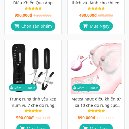
Điều Khiển Qua App
thích vú dành cho chị em
990.000đ
490.000đ
1.200.000đ
600.000đ
Chọn sản phẩm
Mua Ngay
Giảm 110.000đ
Giảm 110.000đ
Trứng rung tình yêu kẹp
Matxa ngực điều khiển từ
núm vú 7 chế độ rung
xa 10 chế độ rung cực
siêu phê
mạnh
590.000đ
890.000đ
700.000đ
1.000.000đ
Mua Ngay
Mua Ngay