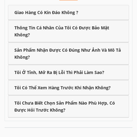
Giao hàng hỏa tốc
Giao Hàng Có Kín Đáo Không ?
Hỗ trợ giao hàng siêu tốc 1-2h tại nội thành
HN/HCM với quy trình đóng gói bảo mật và kín
Thông Tin Cá Nhân Của Tôi Có Được Bảo Mật
đáo tuyệt đối.
Không?
Sản Phẩm Nhận Được Có Đúng Như Ảnh Và Mô Tả
Không?
Bảo hành uy tín
Tôi Ở Tỉnh, Mở Ra Bị Lỗi Thì Phải Làm Sao?
Chính sách bảo hành chính hãng 6 tháng, cam
Tôi Có Thể Xem Hàng Trước Khi Nhận Không?
kết lỗi 1 đổi 1 nhanh chóng nếu có sự cố từ nhà
sản xuất.
Tôi Chưa Biết Chọn Sản Phẩm Nào Phù Hợp, Có
Được Hỏi Trước Không?
Tư vấn tận tâm