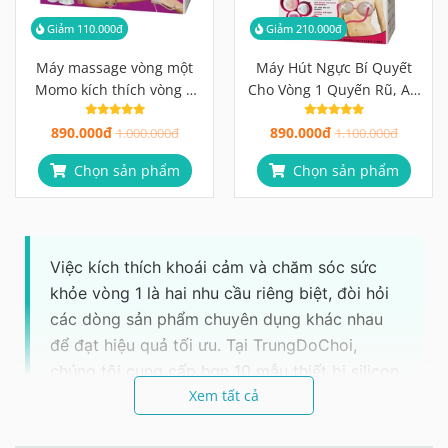
Giảm 110.000đ
Giảm 210.000đ
Máy massage vòng một
Máy Hút Ngực Bí Quyết
Momo kích thích vòng 1
Cho Vòng 1 Quyến Rũ, An
cho phái nữ
Toàn & Tự Nhiên
890.000đ
890.000đ
1.000.000đ
1.100.000đ
Chọn sản phẩm
Chọn sản phẩm
Việc kích thích khoái cảm và chăm sóc sức
khỏe vòng 1 là hai nhu cầu riêng biệt, đòi hỏi
các dòng sản phẩm chuyên dụng khác nhau
để đạt hiệu quả tối ưu. Tại TrungDoChoi,
chúng tôi cung cấp hơn 10 mẫu thiết bị silicon
Xem tất cả
y tế chính hãng, đáp ứng đa dạng nhu cầu với
mức giá chỉ từ 390.000đ, đi kèm dịch vụ giao