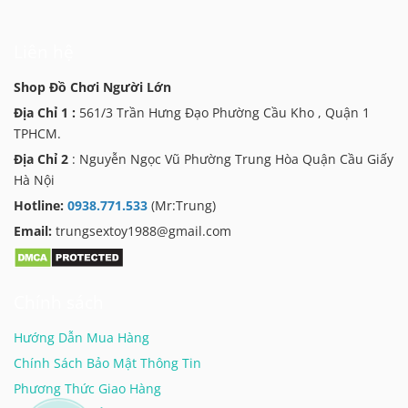
Đội ngũ chuyên viên tư vấn riêng tư, thấu hiểu
Liên hệ
tâm lý và hoàn toàn không phán xét nhu cầu
cá nhân của bạn.
Shop Đồ Chơi Người Lớn
Địa Chỉ 1 :
561/3 Trần Hưng Đạo Phường Cầu Kho , Quận 1
TPHCM.
Địa Chỉ 2
: Nguyễn Ngọc Vũ Phường Trung Hòa Quận Cầu Giấy
Các Nhóm Sản Phẩm Chuyên
Hà Nội
Dụng
Hotline:
0938.771.533
(Mr:Trung)
Email:
trungsextoy1988@gmail.com
Nhóm sản
Mục đích sử dụng
Chính sách
phẩm
Hướng Dẫn Mua Hàng
Máy Rung
Kích thích khoái cảm cục bộ, thiết
Chính Sách Bảo Mật Thông Tin
Cầm Tay Mini
cầm tay linh hoạt tiện lợi.
Phương Thức Giao Hàng