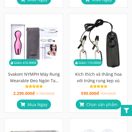
Giảm 410.000đ
Giảm 110.000đ
Svakom NYMPH Máy Rung
Kích thích và thăng hoa
Wearable Đeo Ngón Tay
với trứng rung kẹp vú
Kích Thích Chính Xác Với
2.290.000đ
590.000đ
Thiết Kế Chưa Từng Có
2.700.000đ
700.000đ
Mua Ngay
Chọn sản phẩm