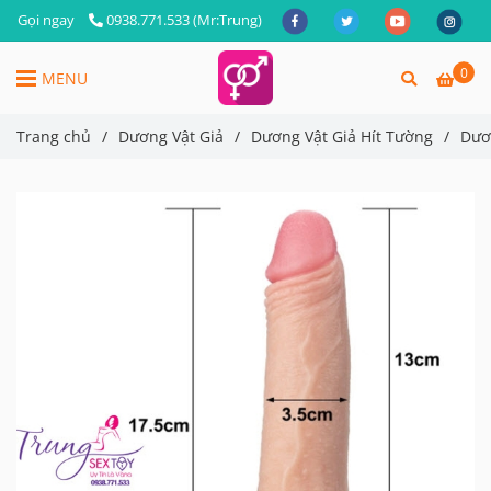
Gọi ngay
0938.771.533 (Mr:Trung)
0
MENU
Trang chủ
/
Dương Vật Giả
/
Dương Vật Giả Hít Tường
/
Dươ