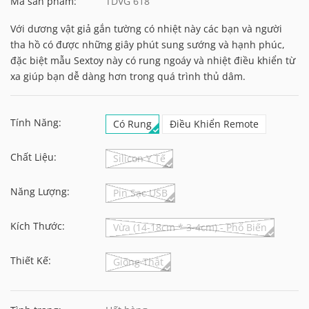
Mã sản phẩm:
TDVG 618
Với dương vật giả gắn tường có nhiệt này các bạn và người
tha hồ có được những giây phút sung sướng và hạnh phúc,
đặc biệt mẫu Sextoy này có rung ngoáy và nhiệt điều khiển từ
xa giúp bạn dễ dàng hơn trong quá trình thủ dâm.
Tính Năng:
Có Rung
Điều Khiển Remote
Chất Liệu:
Silicon Y Tế
Năng Lượng:
Pin Sạc USB
Kích Thước:
Vừa (14-18cm * 3-4cm) - Phổ Biến
Thiết Kế:
Giống Thật