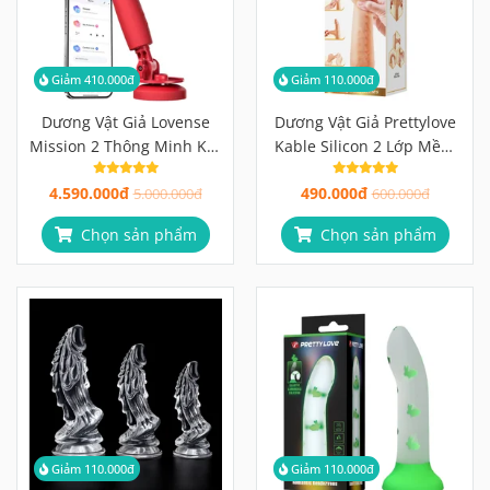
Giảm 410.000đ
Giảm 110.000đ
Dương Vật Giả Lovense
Dương Vật Giả Prettylove
Mission 2 Thông Minh Kết
Kable Silicon 2 Lớp Mềm
Nối App
Mịn Như Thật
4.590.000đ
490.000đ
5.000.000đ
600.000đ
Chọn sản phẩm
Chọn sản phẩm
Giảm 110.000đ
Giảm 110.000đ