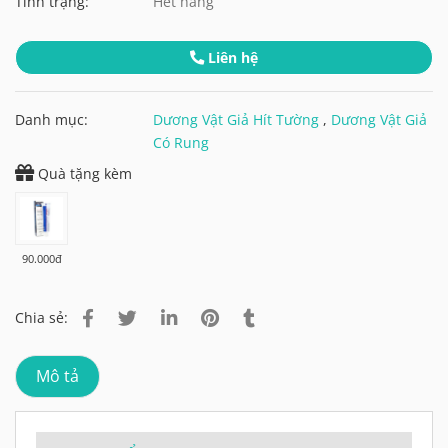
Tình trạng:
Hết hàng
Liên hệ
Danh mục:
Dương Vật Giả Hít Tường
,
Dương Vật Giả
Có Rung
Quà tặng kèm
90.000đ
Chia sẻ:
Mô tả