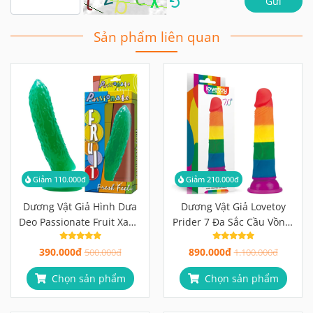
Gửi
Sản phẩm liên quan
Giảm 110.000đ
Giảm 210.000đ
Dương Vật Giả Hình Dưa
Dương Vật Giả Lovetoy
Deo Passionate Fruit Xanh
Prider 7 Đa Sắc Cầu Vồng,
Lá, Đế Hút Mạnh
Đế Hút Mạnh
390.000đ
890.000đ
500.000đ
1.100.000đ
Chọn sản phẩm
Chọn sản phẩm