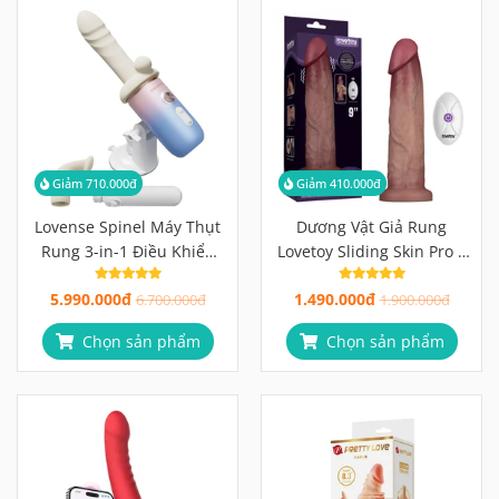
Giảm 710.000đ
Giảm 410.000đ
Lovense Spinel Máy Thụt
Dương Vật Giả Rung
Rung 3-in-1 Điều Khiển
Lovetoy Sliding Skin Pro II
Qua App Cao Cấp
Đột Phá Với Công Nghệ Da
5.990.000đ
1.490.000đ
6.700.000đ
Trượt Siêu Thực
1.900.000đ
Chọn sản phẩm
Chọn sản phẩm