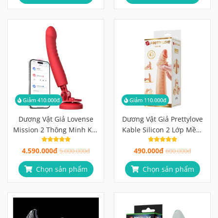
Giảm 410.000đ
Giảm 110.000đ
Dương Vật Giả Lovense
Dương Vật Giả Prettylove
Mission 2 Thông Minh Kết
Kable Silicon 2 Lớp Mềm
Nối App
Mịn Như Thật
4.590.000đ
490.000đ
5.000.000đ
600.000đ
Chọn sản phẩm
Chọn sản phẩm