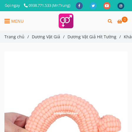
Gọi ngay
0938.771.533 (Mr:Trung)
0
MENU
Trang chủ
/
Dương Vật Giả
/
Dương Vật Giả Hít Tường
/
Khá