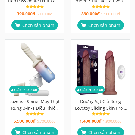
Deo Passionate Fruit Xanh
Prider 7 Đa Sắc Cầu Vồng,
Lá, Đế Hút Mạnh
Đế Hút Mạnh
390.000đ
890.000đ
500.000đ
1.100.000đ
Chọn sản phẩm
Chọn sản phẩm
Giảm 710.000đ
Giảm 410.000đ
Lovense Spinel Máy Thụt
Dương Vật Giả Rung
Rung 3-in-1 Điều Khiển
Lovetoy Sliding Skin Pro II
Qua App Cao Cấp
Đột Phá Với Công Nghệ Da
5.990.000đ
1.490.000đ
6.700.000đ
Trượt Siêu Thực
1.900.000đ
Chọn sản phẩm
Chọn sản phẩm