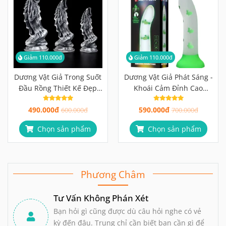
Giảm 110.000đ
Giảm 110.000đ
Dương Vật Giả Trong Suốt
Dương Vật Giả Phát Sáng -
Đầu Rồng Thiết Kế Đẹp
Khoái Cảm Đỉnh Cao
Mắt
Trong Bóng Tối
490.000đ
590.000đ
600.000đ
700.000đ
Chọn sản phẩm
Chọn sản phẩm
Phương Châm
Tư Vấn Không Phán Xét
Bạn hỏi gì cũng được dù câu hỏi nghe có vẻ
kỳ đến đâu. Trung chỉ cần biết bạn cần gì để