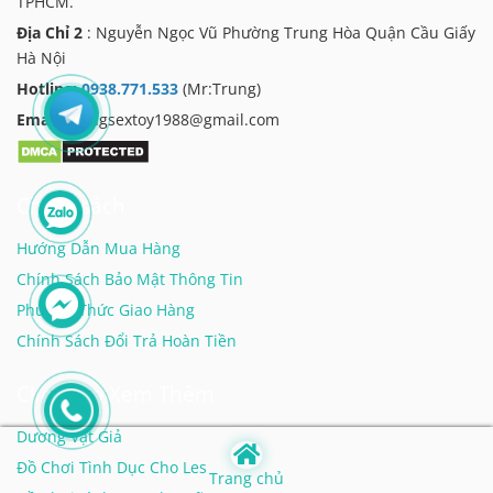
TPHCM.
Địa Chỉ 2
: Nguyễn Ngọc Vũ Phường Trung Hòa Quận Cầu Giấy
Hà Nội
Hotline:
0938.771.533
(Mr:Trung)
Email:
trungsextoy1988@gmail.com
Chính sách
Hướng Dẫn Mua Hàng
Chính Sách Bảo Mật Thông Tin
Phương Thức Giao Hàng
Chính Sách Đổi Trả Hoàn Tiền
Click Vào Xem Thêm
Dương Vật Giả
Đồ Chơi Tình Dục Cho Les
Trang chủ