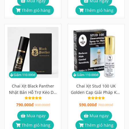
Mua ngay
Mua ngay
Thêm giỏ hàng
Thêm giỏ hàng
Giảm 110.000đ
Giảm 110.000đ
Chai Xịt Black Panther
Chai Xịt Stud 100 UK
Nhật Bản Hỗ Trợ Kéo Dài
Golden Cap Giải Pháp Kéo
Thời Gian Cho Nam 10ml
Dài Thời Gian Từ Anh
790.000đ
590.000đ
900.000đ
Quốc, Hiệu Quả Sau Lần
700.000đ
Đầu Thử
Mua ngay
Mua ngay
Thêm giỏ hàng
Thêm giỏ hàng