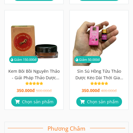
Giảm 150.000đ
Giảm 50.000đ
Kem Bôi Bồi Nguyên Thảo
Sìn Sú Hồng Tửu Thảo
- Giải Pháp Thảo Dược
Dược Kéo Dài Thời Gian
Kéo Dài Thời Gian Quan
Quan Hệ
350.000đ
350.000đ
Hệ An Toàn Nhất
500.000đ
400.000đ
Chọn sản phẩm
Chọn sản phẩm
Phương Châm