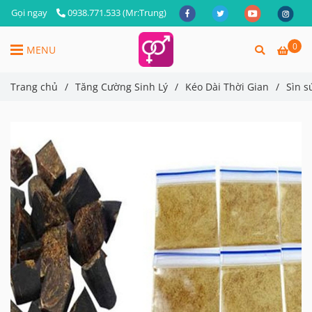
Gọi ngay
0938.771.533 (Mr:Trung)
0
MENU
Trang chủ
/
Tăng Cường Sinh Lý
/
Kéo Dài Thời Gian
/
Sìn s