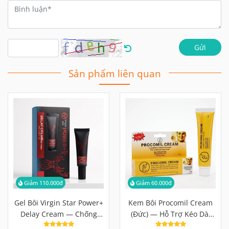
Gửi
Sản phẩm liên quan
Giảm 110.000đ
Giảm 60.000đ
Gel Bôi Virgin Star Power+
Kem Bôi Procomil Cream
Delay Cream — Chống
(Đức) — Hỗ Trợ Kéo Dài
Xuất Tinh Sớm 20ml
Thời Gian 15g