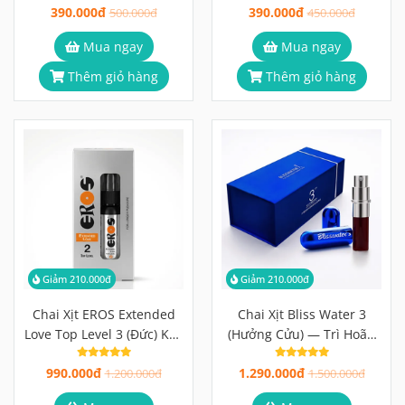
390.000đ
390.000đ
500.000đ
450.000đ
Mua ngay
Mua ngay
Thêm giỏ hàng
Thêm giỏ hàng
Giảm 210.000đ
Giảm 210.000đ
Chai Xịt EROS Extended
Chai Xịt Bliss Water 3
Love Top Level 3 (Đức) Kéo
(Hưởng Cửu) — Trì Hoãn
Dài Thời Gian 30ml
Xuất Tinh Sớm 6ml
990.000đ
1.290.000đ
1.200.000đ
1.500.000đ