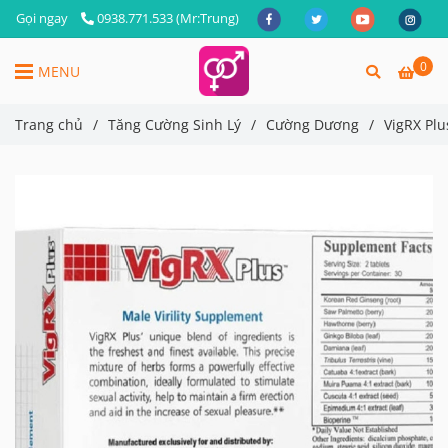
Gọi ngay
0938.771.533 (Mr:Trung)
0
MENU
Trang chủ
/
Tăng Cường Sinh Lý
/
Cường Dương
/
VigRX Plu