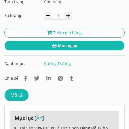
Tình trạng:
Còn hàng
Số lượng:
Thêm giỏ hàng
Mua ngay
Danh mục:
Cường Dương
Chia sẻ:
Mô tả
Mục lục
[
Ẩn
]
Tại Sao VigRX Plus Là Lựa Chọn Hàng Đầu Cho