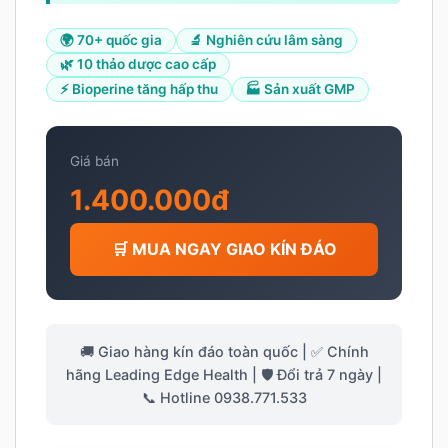
🌍 70+ quốc gia
🔬 Nghiên cứu lâm sàng
🌿 10 thảo dược cao cấp
⚡ Bioperine tăng hấp thu
🏭 Sản xuất GMP
Giá bán
1.400.000đ
🛒 MUA NGAY GIAO KÍN ĐÁO
🚚 Giao hàng kín đáo toàn quốc | ✅ Chính
hãng Leading Edge Health | 🛡️ Đổi trả 7 ngày |
📞 Hotline 0938.771.533