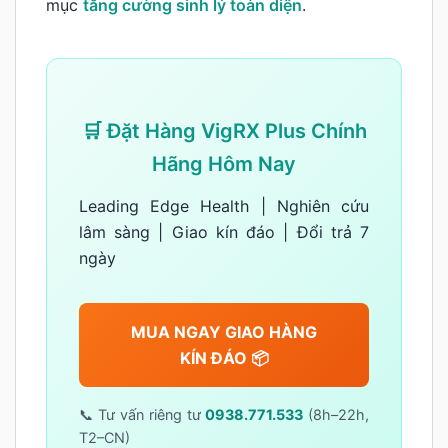
mục
tăng cường sinh lý toàn diện
.
🛒 Đặt Hàng VigRX Plus Chính
Hãng Hôm Nay
Leading Edge Health | Nghiên cứu
lâm sàng | Giao kín đáo | Đổi trả 7
ngày
MUA NGAY GIAO HÀNG
KÍN ĐÁO 📦
📞 Tư vấn riêng tư
0938.771.533
(8h–22h,
T2–CN)