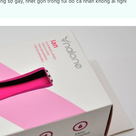
g sợ gãy, nhét gọn trong túi đồ cá nhân không ai nghi