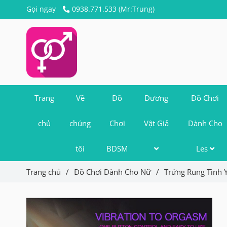
Gọi ngay
0938.771.533 (Mr:Trung)
Trang
Về
Đồ
Dương
Đồ Chơi
chủ
chúng
Chơi
Vật Giả
Dành Cho
tôi
BDSM
Les
Trang chủ
/
Đồ Chơi Dành Cho Nữ
/
Trứng Rung Tình 