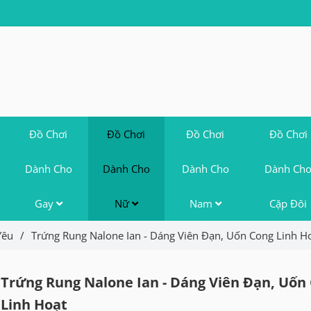
Đồ Chơi
Đồ Chơi
Đồ Chơi
Đồ Chơi
Dành Cho
Dành Cho
Dành Cho
Dành Ch
Gay
Nữ
Nam
Cặp Đôi
Yêu
/
Trứng Rung Nalone Ian - Dáng Viên Đạn, Uốn Cong Linh H
Trứng Rung Nalone Ian - Dáng Viên Đạn, Uốn
Linh Hoạt