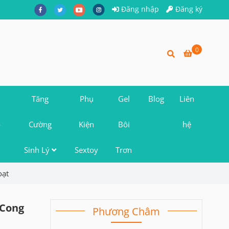
Đăng nhập
Đăng ký
0
Tăng
Phụ
Gel
Blog
Liên
o
Cường
Kiện
Bôi
hệ
Sinh Lý
Sextoy
Trơn
oạt
 Cong
Phương Châm