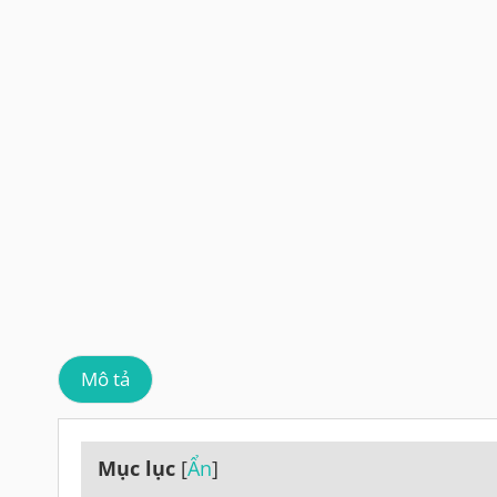
Mô tả
Mục lục
[
Ẩn
]