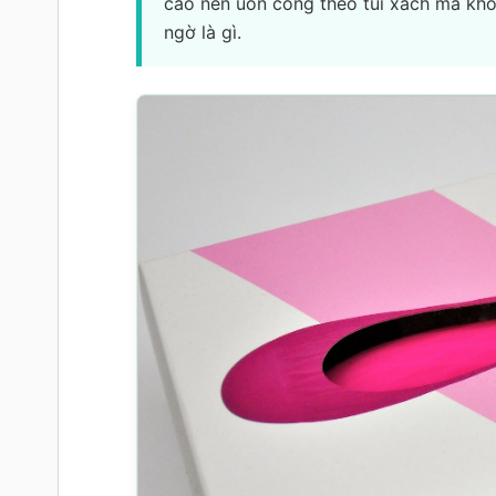
cao nên uốn cong theo túi xách mà khôn
ngờ là gì.