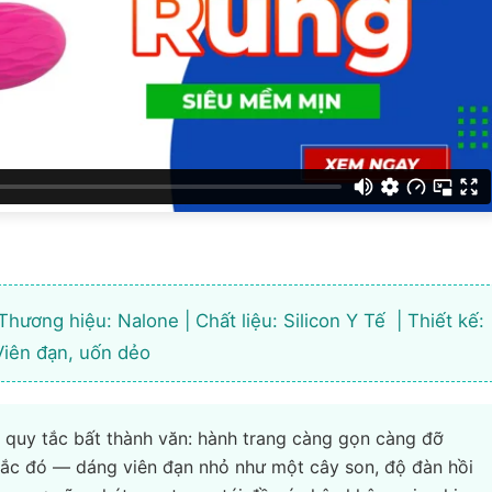
Thương hiệu: Nalone | Chất liệu: Silicon Y Tế | Thiết kế:
Viên đạn, uốn dẻo
 quy tắc bất thành văn: hành trang càng gọn càng đỡ
tắc đó — dáng viên đạn nhỏ như một cây son, độ đàn hồi