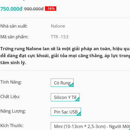
750.000đ
900.000đ
-16%
Nhà sản xuất:
Nalone
Mã sản phẩm:
TTR -153
Trứng rung Nalone Ian sẽ là một giải pháp an toàn, hiệu q
dễ dàng đạt cực khoái, giải tỏa mọi căng thẳng, áp lực tron
tâm sinh lý.
Tính Năng:
Có Rung
Chất Liệu:
Silicon Y Tế
Năng Lượng:
Pin Sạc USB
Kích Thước:
Mini (10-13cm * 2,5-3cm) - Người Mớ