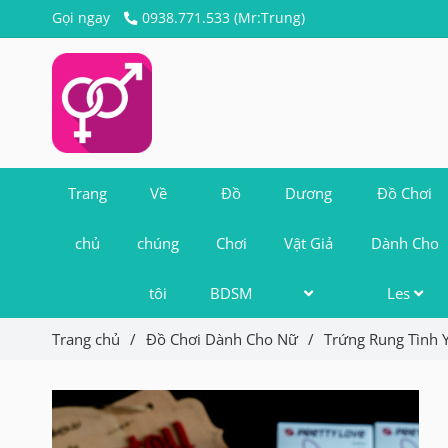
Gọi ngay
0938.771.533 (Mr:Trung)
Trang
Về
Đồ
Dương
Đồ Chơi
chủ
chúng
Chơi
Vật Giả
Dành Cho
tôi
BDSM
Les
Trang chủ
/
Đồ Chơi Dành Cho Nữ
/
Trứng Rung Tình 