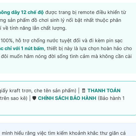
không dây 12 chế độ
được trang bị remote điều khiển từ
ững sản phẩm đồ chơi sinh lý nổi bật nhất thuộc phân
 về tính năng lẫn chất lượng.
ế 100%, hỗ trợ chống nước tuyệt đối và đi kèm pin sạc
c chỉ với 1 nút bấm
, thiết bị này là lựa chọn hoàn hảo cho
 đôi muốn hâm nóng đời sống tình cảm mà không cần cài
iấy kraft trơn, che tên sản phẩm) | 🧾
THANH TOÁN
rên sao kê) | 🛡️
CHÍNH SÁCH BẢO HÀNH
(Bảo hành 1
mình hiểu rằng việc tìm kiếm khoảnh khắc thư giãn cá