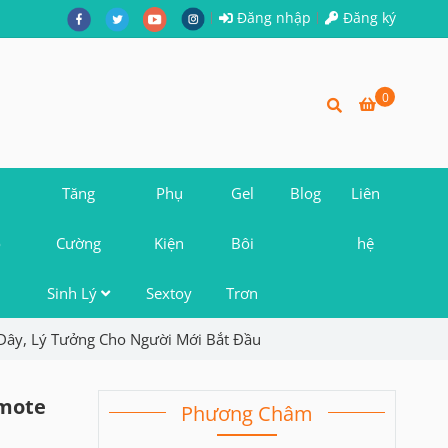
Đăng nhập
Đăng ký
0
Tăng
Phụ
Gel
Blog
Liên
o
Cường
Kiện
Bôi
hệ
Sinh Lý
Sextoy
Trơn
Dây, Lý Tưởng Cho Người Mới Bắt Đầu
emote
Phương Châm