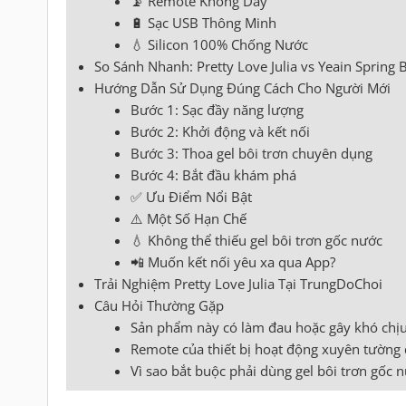
📡 Remote Không Dây
🔋 Sạc USB Thông Minh
💧 Silicon 100% Chống Nước
So Sánh Nhanh: Pretty Love Julia vs Yeain Spring 
Hướng Dẫn Sử Dụng Đúng Cách Cho Người Mới
Bước 1: Sạc đầy năng lượng
Bước 2: Khởi động và kết nối
Bước 3: Thoa gel bôi trơn chuyên dụng
Bước 4: Bắt đầu khám phá
✅ Ưu Điểm Nổi Bật
⚠️ Một Số Hạn Chế
💧 Không thể thiếu gel bôi trơn gốc nước
📲 Muốn kết nối yêu xa qua App?
Trải Nghiệm Pretty Love Julia Tại TrungDoChoi
Câu Hỏi Thường Gặp
Sản phẩm này có làm đau hoặc gây khó chịu
Remote của thiết bị hoạt động xuyên tường
Vì sao bắt buộc phải dùng gel bôi trơn gốc 