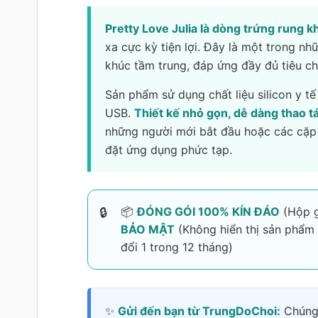
Pretty Love Julia là dòng trứng rung 
xa cực kỳ tiện lợi. Đây là một trong nh
khúc tầm trung, đáp ứng đầy đủ tiêu chí
Sản phẩm sử dụng chất liệu silicon y t
USB.
Thiết kế nhỏ gọn, dễ dàng thao tá
những người mới bắt đầu hoặc các cặp
đặt ứng dụng phức tạp.
📦
ĐÓNG GÓI 100% KÍN ĐÁO
(Hộp g
BẢO MẬT
(Không hiển thị sản phẩm t
đổi 1 trong 12 tháng)
✨
Gửi đến bạn từ TrungDoChoi:
Chúng 