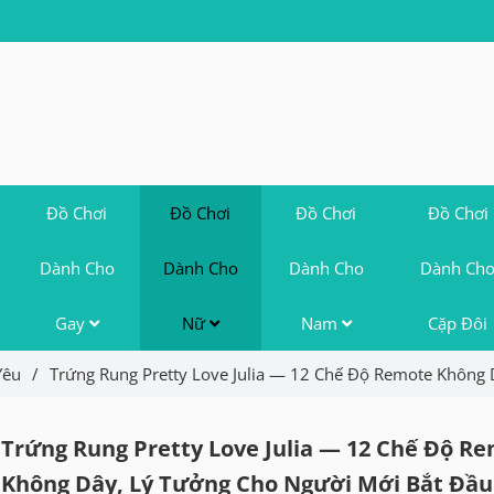
Đồ Chơi
Đồ Chơi
Đồ Chơi
Đồ Chơi
Dành Cho
Dành Cho
Dành Cho
Dành Ch
Gay
Nữ
Nam
Cặp Đôi
Yêu
/
Trứng Rung Pretty Love Julia — 12 Chế Độ Remote Không 
Trứng Rung Pretty Love Julia — 12 Chế Độ R
Không Dây, Lý Tưởng Cho Người Mới Bắt Đầu