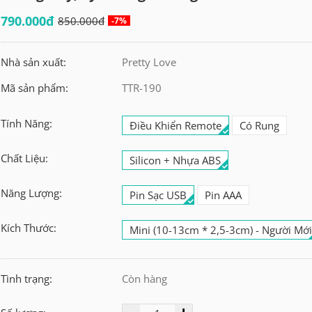
790.000đ
850.000đ
-7%
Nhà sản xuất:
Pretty Love
Mã sản phẩm:
TTR-190
Tính Năng:
Điều Khiển Remote
Có Rung
Chất Liệu:
Silicon + Nhựa ABS
Năng Lượng:
Pin Sạc USB
Pin AAA
Kích Thước:
Mini (10-13cm * 2,5-3cm) - Người Mớ
Tình trạng:
Còn hàng