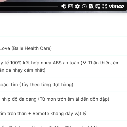
 Love (Baile Health Care)
n y tế 100% kết hợp nhựa ABS an toàn (💡 Thân thiện, êm
 làn da nhạy cảm nhất)
oặc Tím (Tùy theo từng đợt hàng)
u nhịp độ đa dạng (Từ mơn trớn êm ái đến dồn dập)
bấm trên thân + Remote không dây vật lý