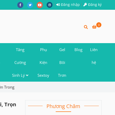
Đăng nhập
Đăng ký
0
Tăng
Phụ
Gel
Blog
Liên
o
Cường
Kiện
Bôi
hệ
Sinh Lý
Sextoy
Trơn
ên Trong
i, Trọn
Phương Châm