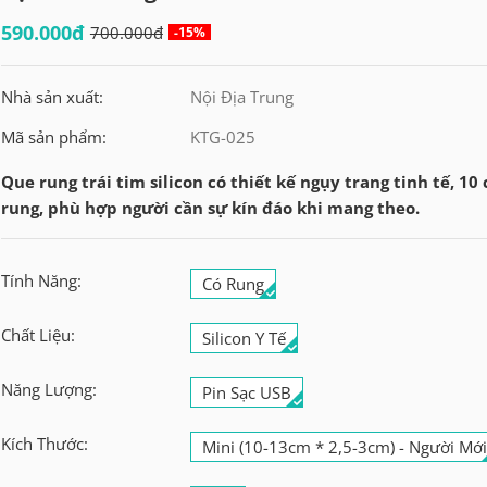
590.000đ
700.000đ
-15%
Nhà sản xuất:
Nội Địa Trung
Mã sản phẩm:
KTG-025
Que rung trái tim silicon có thiết kế ngụy trang tinh tế, 10
rung, phù hợp người cần sự kín đáo khi mang theo.
Tính Năng:
Có Rung
Chất Liệu:
Silicon Y Tế
Năng Lượng:
Pin Sạc USB
Kích Thước:
Mini (10-13cm * 2,5-3cm) - Người Mớ