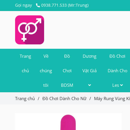
Gọi ngay
0938.771.533 (Mr:Trung)
Trang
Về
Đồ
Dương
Đồ Chơi
chủ
chúng
Chơi
Vật Giả
Dành Cho
tôi
BDSM
Les
Trang chủ
/
Đồ Chơi Dành Cho Nữ
/
Máy Rung Vùng K