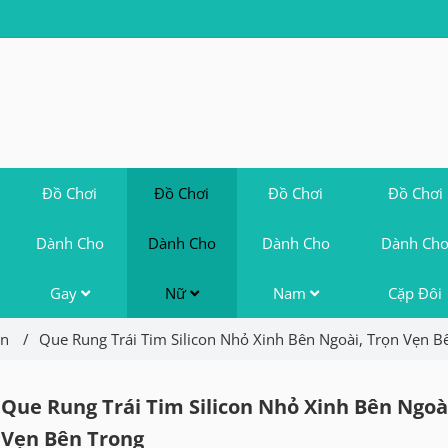
Đồ Chơi
Đồ Chơi
Đồ Chơi
Đồ Chơi
Dành Cho
Dành Cho
Dành Cho
Dành Ch
Gay
Nữ
Nam
Cặp Đôi
ín
/
Que Rung Trái Tim Silicon Nhỏ Xinh Bên Ngoài, Trọn Vẹn B
Que Rung Trái Tim Silicon Nhỏ Xinh Bên Ngoà
Vẹn Bên Trong