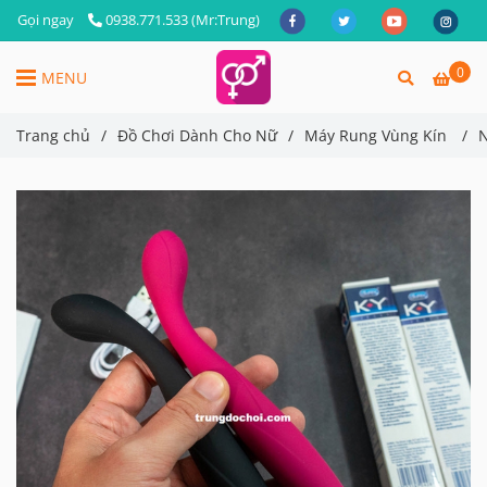
Gọi ngay
0938.771.533 (Mr:Trung)
0
MENU
Trang chủ
/
Đồ Chơi Dành Cho Nữ
/
Máy Rung Vùng Kín
/
N