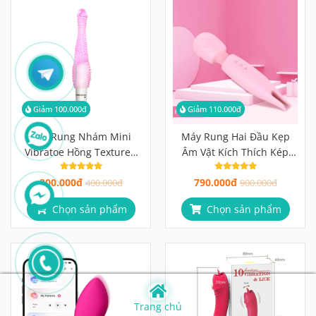
Giảm 100.000đ
Giảm 110.000đ
Cây Rung Nhám Mini
Máy Rung Hai Đầu Kẹp
Vibratoe Hồng Textured
Âm Vật Kích Thích Kép
Bullet Vibrator
Điểm G & Âm Vật Cùng
300.000đ
790.000đ
400.000đ
Lúc
900.000đ
Chọn sản phẩm
Chọn sản phẩm
Giảm 210.000đ
Giảm 210.000đ
Lovense Flexer Máy Rung
Máy Rung Liếm Akasi 2in1
3 Động Cơ, Chuyển Động
Lưỡi Ngoáy Mô Phỏng Tự
Trang chủ
Mô Phỏng Ngón Tay Đồng
Nhiên Đầu Rung, 10 Chế