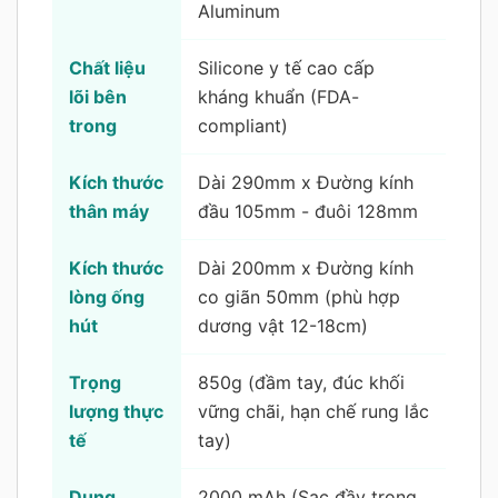
Aluminum
Chất liệu
Silicone y tế cao cấp
lõi bên
kháng khuẩn (FDA-
trong
compliant)
Kích thước
Dài 290mm x Đường kính
thân máy
đầu 105mm - đuôi 128mm
Kích thước
Dài 200mm x Đường kính
lòng ống
co giãn 50mm (phù hợp
hút
dương vật 12-18cm)
Trọng
850g (đầm tay, đúc khối
lượng thực
vững chãi, hạn chế rung lắc
tế
tay)
Dung
2000 mAh (Sạc đầy trong