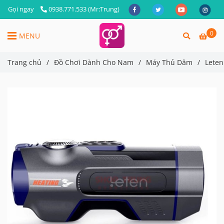
Gọi ngay
0938.771.533 (Mr:Trung)
0
MENU
Trang chủ
/
Đồ Chơi Dành Cho Nam
/
Máy Thủ Dâm
/
Leten