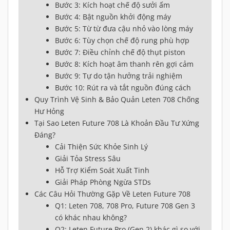
Bước 3: Kích hoạt chế độ sưởi ấm
Bước 4: Bật nguồn khởi động máy
Bước 5: Từ từ đưa cậu nhỏ vào lòng máy
Bước 6: Tùy chọn chế độ rung phù hợp
Bước 7: Điều chỉnh chế độ thụt piston
Bước 8: Kích hoạt âm thanh rên gợi cảm
Bước 9: Tự do tận hưởng trải nghiệm
Bước 10: Rút ra và tắt nguồn đúng cách
Quy Trình Vệ Sinh & Bảo Quản Leten 708 Chống
Hư Hỏng
Tại Sao Leten Future 708 Là Khoản Đầu Tư Xứng
Đáng?
Cải Thiện Sức Khỏe Sinh Lý
Giải Tỏa Stress Sâu
Hỗ Trợ Kiểm Soát Xuất Tinh
Giải Pháp Phòng Ngừa STDs
Các Câu Hỏi Thường Gặp Về Leten Future 708
Q1: Leten 708, 708 Pro, Future 708 Gen 3
có khác nhau không?
Q2: Leten Future Pro (Gen 2) khác gì so với