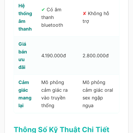
Hệ
✔
Có âm
thống
✘
Không hỗ
thanh
âm
trợ
bluetooth
thanh
Giá
bán
4.190.000đ
2.800.000đ
ưu
đãi
Cảm
Mô phỏng
Mô phỏng
giác
cảm giác ra
cảm giác oral
mang
vào truyền
sex ngập
lại
thống
ngụa
Thông Số Kỹ Thuật Chi Tiết