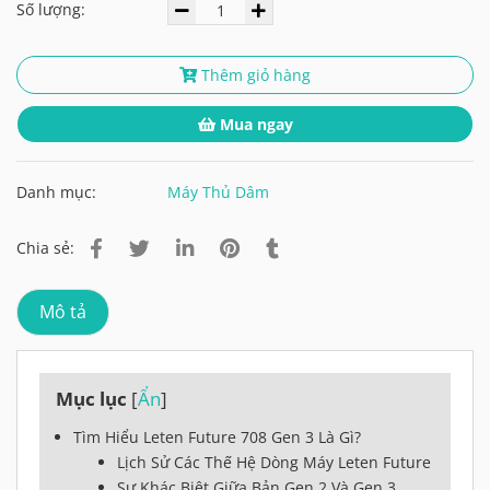
Số lượng:
Thêm giỏ hàng
Mua ngay
Danh mục:
Máy Thủ Dâm
Chia sẻ:
Mô tả
Mục lục
[
Ẩn
]
Tìm Hiểu Leten Future 708 Gen 3 Là Gì?
Lịch Sử Các Thế Hệ Dòng Máy Leten Future
Sự Khác Biệt Giữa Bản Gen 2 Và Gen 3