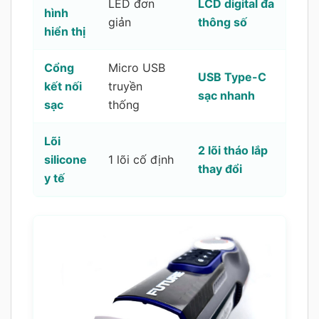
LED đơn
LCD digital đa
hình
giản
thông số
hiển thị
Cổng
Micro USB
USB Type-C
kết nối
truyền
sạc nhanh
sạc
thống
Lõi
2 lõi tháo lắp
silicone
1 lõi cố định
thay đổi
y tế