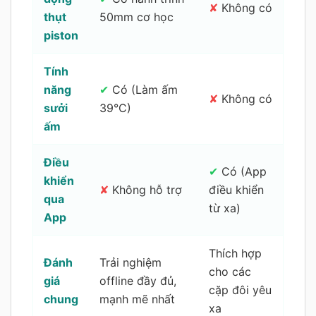
✘
Không có
thụt
50mm cơ học
piston
Tính
năng
✔
Có (Làm ấm
✘
Không có
sưởi
39°C)
ấm
Điều
✔
Có (App
khiển
✘
Không hỗ trợ
điều khiển
qua
từ xa)
App
Thích hợp
Đánh
Trải nghiệm
cho các
giá
offline đầy đủ,
cặp đôi yêu
chung
mạnh mẽ nhất
xa