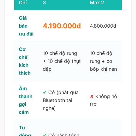
Chí
3
Max 2
Giá
4.190.000đ
bán
4.800.000đ
ưu đãi
Cơ
10 chế độ rung
10 chế độ
chế
+ 10 chế độ thụt
rung + co
kích
dập
bóp khí nén
thích
Âm
✔
Có (phát qua
thanh
✘
Không hỗ
Bluetooth tai
gợi
trợ
nghe)
cảm
Tự
động
✔
Có hành trình