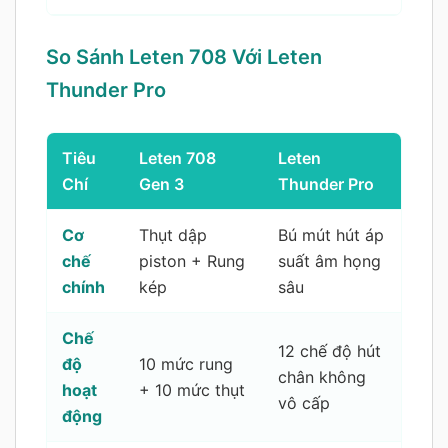
So Sánh Leten 708 Với Leten
Thunder Pro
Tiêu
Leten 708
Leten
Chí
Gen 3
Thunder Pro
Cơ
Thụt dập
Bú mút hút áp
chế
piston + Rung
suất âm họng
chính
kép
sâu
Chế
12 chế độ hút
độ
10 mức rung
chân không
hoạt
+ 10 mức thụt
vô cấp
động