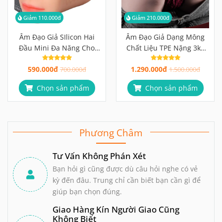
Giảm 110.000đ
Giảm 210.000đ
Âm Đạo Giả SIlicon Hai
Âm Đạo Giả Dạng Mông
Đầu Mini Đa Năng Cho
Chất Liệu TPE Nặng 3kg
Nam
Thiết Kế Hai Lỗ
590.000đ
1.290.000đ
700.000đ
1.500.000đ
Chọn sản phẩm
Chọn sản phẩm
Phương Châm
Tư Vấn Không Phán Xét
Bạn hỏi gì cũng được dù câu hỏi nghe có vẻ
kỳ đến đâu. Trung chỉ cần biết bạn cần gì để
giúp bạn chọn đúng.
Giao Hàng Kín Người Giao Cũng
Không Biết