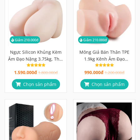
Giảm 210.000đ
Giảm 210.000đ
Ngực Silicon Khủng Kèm
Mông Giả Bán Thân TPE
Âm Đạo Nặng 3.75kg, Thật
1.9kg Kênh Âm Đạo
Từ Chất Liệu
12.2cm + Hậu Môn 11.9cm
1.590.000đ
990.000đ
1.800.000đ
Độc Lập, Vân Gai 3D
1.200.000đ
Chọn sản phẩm
Chọn sản phẩm