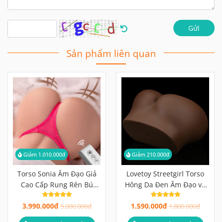
Gửi
Sản phẩm liên quan
Giảm 1.010.000đ
Giảm 210.000đ
Torso Sonia Âm Đạo Giả
Lovetoy Streetgirl Torso
Cao Cấp Rung Rên Bú
Hông Da Đen Âm Đạo và
Điều Khiển Từ Xa
Hậu Môn
3.990.000đ
1.590.000đ
5.000.000đ
1.800.000đ