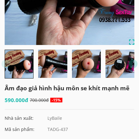
Âm đạo giả hình hậu môn se khít mạnh mẽ
590.000đ
700.000đ
-15%
Nhà sản xuất:
LyBaile
Mã sản phẩm:
TADG-437