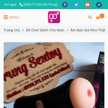
Gọi ngay
0938.771.533 (Mr:Trung)
0
MENU
Trang chủ
/
Đồ Chơi Dành Cho Nam
/
Âm Đạo Giả Như Thật