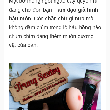
Một bờ mông ngọt ngào đầy quyến rũ
đang chờ đón bạn –
âm đạo giả hình
hậu môn
. Còn chần chừ gì nữa mà
không đắm chìm trong lỗ hậu hồng hào
chúm chím đang thèm muốn dương
vật của bạn.