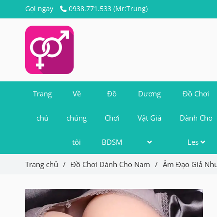
Gọi ngay
0938.771.533 (Mr:Trung)
Trang
Về
Đồ
Dương
Đồ Chơi
chủ
chúng
Chơi
Vật Giả
Dành Cho
tôi
BDSM
Les
Trang chủ
/
Đồ Chơi Dành Cho Nam
/
Âm Đạo Giả Như