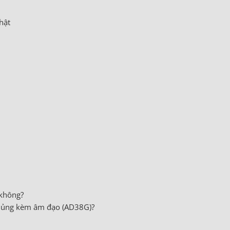
hật
 không?
khủng kèm âm đạo (AD38G)?