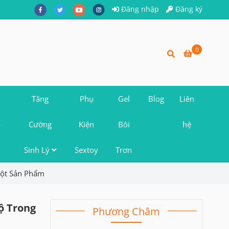
Đăng nhập
Đăng ký
0
Tăng
Phụ
Gel
Blog
Liên
o
Cường
Kiện
Bôi
hệ
Sinh Lý
Sextoy
Trơn
ột Sản Phẩm
ộ Trong
Phương Châm