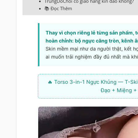
TrungDoChoi có giao hàng kín đáo không?
📚 Đọc Thêm
Thay vì chọn riêng lẻ từng sản phẩm, t
hoàn chỉnh: bộ ngực căng tròn, kênh 
Skin mềm mại như da người thật, kết h
ai muốn trải nghiệm đầy đủ nhất mà kh
🔥 Torso 3-in-1 Ngực Khủng — T-Ski
Đạo + Miệng +