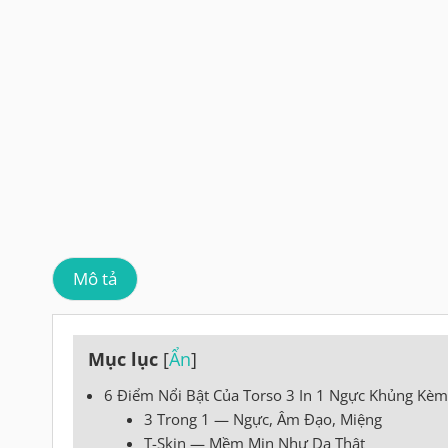
Mô tả
Mục lục
[
Ẩn
]
6 Điểm Nổi Bật Của Torso 3 In 1 Ngực Khủng Kè
3 Trong 1 — Ngực, Âm Đạo, Miệng
T-Skin — Mềm Mịn Như Da Thật