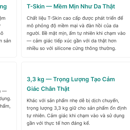
ệng
T-Skin — Mềm Mịn Như Da Thật
iệm
Chất liệu T-Skin cao cấp được phát triển để
ử
mô phỏng độ mềm mại và đàn hồi của da
mô
người. Bề mặt mịn, ấm tự nhiên khi chạm vào
n sản
— cảm giác tiếp xúc gần với da thật hơn
nhiều so với silicone cứng thông thường.
3,3 kg — Trọng Lượng Tạo Cảm
Giác Chân Thật
n —
dụng.
Khác với sản phẩm nhẹ dễ bị dịch chuyển,
phẩm,
trọng lượng 3,3 kg giữ cho sản phẩm ổn định
tự nhiên. Cảm giác khi chạm vào và sử dụng
gần với thực tế hơn đáng kể.