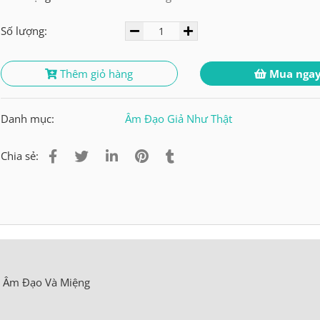
Số lượng:
Thêm giỏ hàng
Mua nga
Danh mục:
Âm Đạo Giả Như Thật
Chia sẻ:
m Âm Đạo Và Miệng