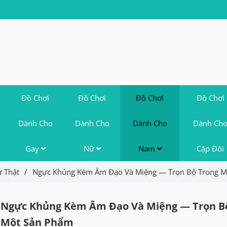
Đồ Chơi
Đồ Chơi
Đồ Chơi
Đồ Chơi
Dành Cho
Dành Cho
Dành Cho
Dành Ch
Gay
Nữ
Nam
Cặp Đôi
 Thật
/
Ngực Khủng Kèm Âm Đạo Và Miệng — Trọn Bộ Trong M
Ngực Khủng Kèm Âm Đạo Và Miệng — Trọn B
Một Sản Phẩm