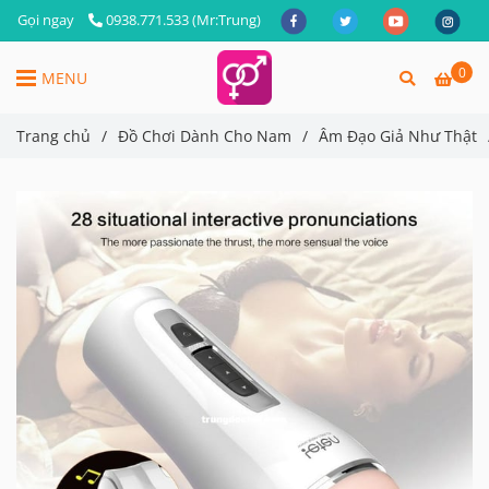
Gọi ngay
0938.771.533 (Mr:Trung)
0
MENU
Trang chủ
/
Đồ Chơi Dành Cho Nam
/
Âm Đạo Giả Như Thật