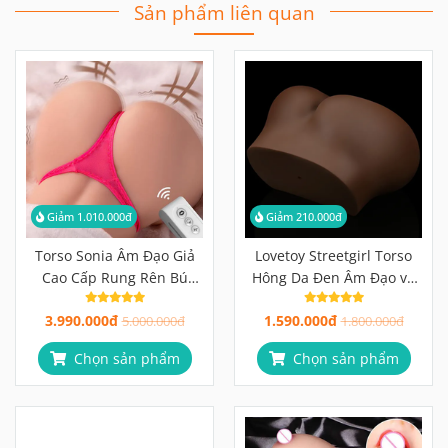
Sản phẩm liên quan
Giảm 1.010.000đ
Giảm 210.000đ
Torso Sonia Âm Đạo Giả
Lovetoy Streetgirl Torso
Cao Cấp Rung Rên Bú
Hông Da Đen Âm Đạo và
Điều Khiển Từ Xa
Hậu Môn
3.990.000đ
1.590.000đ
5.000.000đ
1.800.000đ
Chọn sản phẩm
Chọn sản phẩm