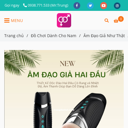
Gọi ngay
0938.771.533 (Mr:Trung)
0
MENU
Trang chủ
/
Đồ Chơi Dành Cho Nam
/
Âm Đạo Giả Như Thật