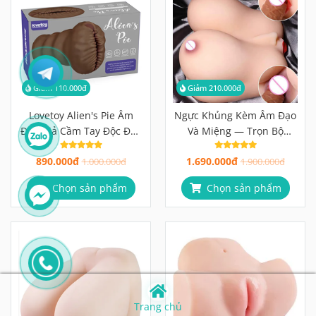
Giảm 110.000đ
Giảm 210.000đ
Lovetoy Alien's Pie Âm
Ngực Khủng Kèm Âm Đạo
Đạo Giả Cầm Tay Độc Đáo
Và Miệng — Trọn Bộ
Nhẹ 953g
Trong Một Sản Phẩm
890.000đ
1.690.000đ
1.000.000đ
1.900.000đ
Chọn sản phẩm
Chọn sản phẩm
Trang chủ