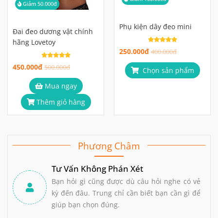
Giảm 50.000đ
Phụ kiện dây đeo mini
Đai đeo dương vật chính
hãng Lovetoy
250.000đ
400.000đ
450.000đ
500.000đ
Chọn sản phẩm
Mua ngay
Thêm giỏ hàng
Phương Châm
Tư Vấn Không Phán Xét
Bạn hỏi gì cũng được dù câu hỏi nghe có vẻ
kỳ đến đâu. Trung chỉ cần biết bạn cần gì để
giúp bạn chọn đúng.