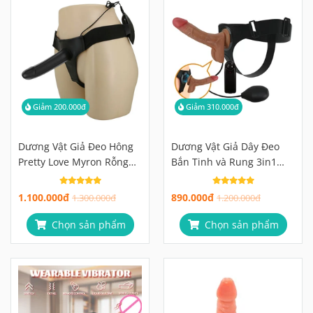
Giảm 200.000đ
Giảm 310.000đ
Dương Vật Giả Đeo Hông
Dương Vật Giả Dây Đeo
Pretty Love Myron Rỗng
Bắn Tinh và Rung 3in1
Ruột Hỗ Trợ Tăng Kích
Pretty Love
Thước
1.100.000đ
890.000đ
1.300.000đ
1.200.000đ
Chọn sản phẩm
Chọn sản phẩm