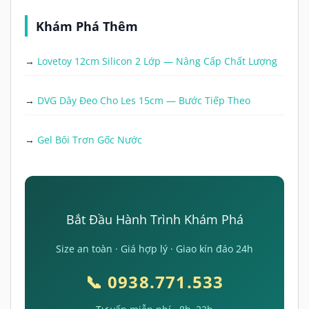
Khám Phá Thêm
→
Lovetoy 12cm Silicon 2 Lớp — Nâng Cấp Chất Lượng
→
DVG Dây Đeo Cho Les 15cm — Bước Tiếp Theo
→
Gel Bôi Trơn Gốc Nước
Bắt Đầu Hành Trình Khám Phá
Size an toàn · Giá hợp lý · Giao kín đáo 24h
📞 0938.771.533