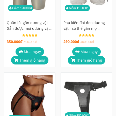
Giảm 150.000đ
Giảm 110.000đ
Quần lót gắn dương vật -
Phụ kiện đai đeo dương
Gắn được mọi dương vật
vật - có thể gắn mọi
khác nhau
dương vật gắn tường
350.000đ
290.000đ
500.000đ
400.000đ
Mua ngay
Mua ngay
Thêm giỏ hàng
Thêm giỏ hàng
Giảm 150.000đ