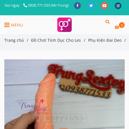
Gọi ngay
0938.771.533 (Mr:Trung)
MENU
0
Trang chủ
/
Đồ Chơi Tình Dục Cho Les
/
Phụ Kiện Đai Deo
/