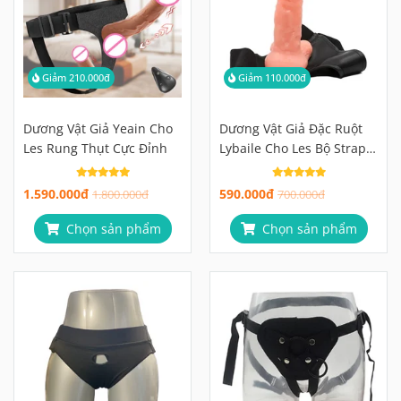
Giảm 210.000đ
Giảm 110.000đ
Dương Vật Giả Yeain Cho
Dương Vật Giả Đặc Ruột
Les Rung Thụt Cực Đỉnh
Lybaile Cho Les Bộ Strap-
On Nhập Môn Hoàn Hảo
1.590.000đ
590.000đ
1.800.000đ
700.000đ
Chọn sản phẩm
Chọn sản phẩm