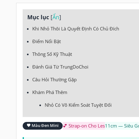
Mục lục
[
Ẩn
]
Khi Nhỏ Thôi Là Quyết Định Có Chủ Đích
Điểm Nổi Bật
Thông Số Kỹ Thuật
Đánh Giá Từ TrungDoChoi
Câu Hỏi Thường Gặp
Khám Phá Thêm
Nhỏ Có Võ Kiểm Soát Tuyệt Đối
🖤 Màu Đen Mini
💕 Strap-on Cho Les
11cm — Siêu G