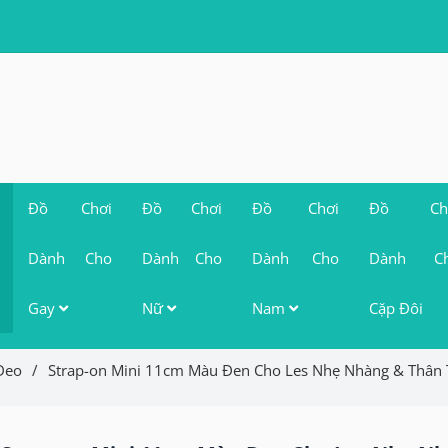
Đồ Chơi
Đồ Chơi
Đồ Chơi
Đồ Chơ
Dành Cho
Dành Cho
Dành Cho
Dành C
Gay
Nữ
Nam
Cặp Đôi
Deo
/
Strap-on Mini 11cm Màu Đen Cho Les Nhẹ Nhàng & Thân 