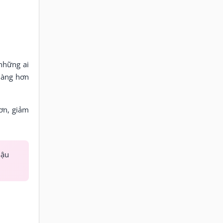
những ai
hàng hơn
ơn, giảm
hậu