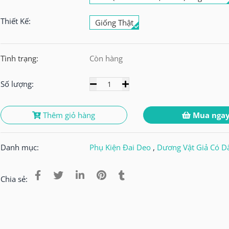
Thiết Kế:
Giống Thật
Tình trạng:
Còn hàng
Số lượng:
Thêm giỏ hàng
Mua nga
Danh mục:
Phụ Kiện Đai Deo
,
Dương Vật Giả Có D
Chia sẻ: