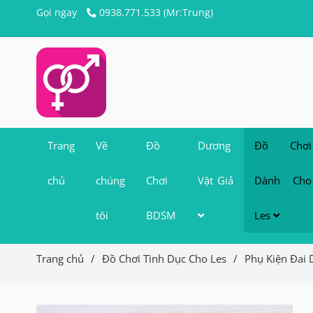
Gọi ngay
0938.771.533 (Mr:Trung)
Trang
Về
Đồ
Dương
Đồ Chơi
chủ
chúng
Chơi
Vật Giả
Dành Cho
tôi
BDSM
Les
Trang chủ
/
Đồ Chơi Tình Dục Cho Les
/
Phụ Kiện Đai 