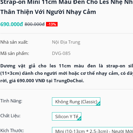
Strap-on Mini 11cm Màu Đen Cho Les Nhẹ N
Thân Thiện Với Người Nhạy Cảm
690.000đ
800.000đ
-13%
Nhà sản xuất:
Nội Địa Trung
Mã sản phẩm:
DVG-085
Dương vật giả cho les 11cm màu đen là strap-on sil
(11×3cm) dành cho người mới hoặc cơ thể nhạy cảm, có dâ
rời, giá 690.000 VNĐ tại TrungDoChoi.
Tính Năng:
Không Rung (Classic)
Chất Liệu:
Silicon Y Tế
Kích Thước:
Mini (10-13cm * 2,5-3cm) - Người Mớ