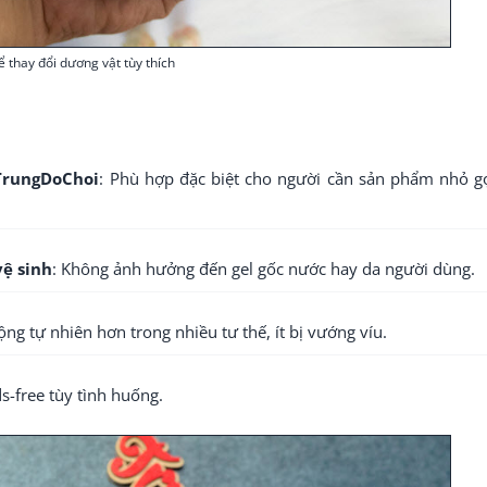
ể thay đổi dương vật tùy thích
TrungDoChoi
: Phù hợp đặc biệt cho người cần sản phẩm nhỏ g
vệ sinh
: Không ảnh hưởng đến gel gốc nước hay da người dùng.
ộng tự nhiên hơn trong nhiều tư thế, ít bị vướng víu.
s-free tùy tình huống.