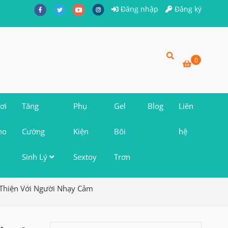
Đăng nhập
Đăng ký
0
i
Tăng
Phụ
Gel
Blog
Liên
ho
Cường
Kiện
Bôi
hệ
Sinh Lý
Sextoy
Trơn
Thiện Với Người Nhạy Cảm