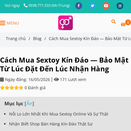
Gọi ngay
0938.771.533 (Mr:Trung)
0
MENU
Trang chủ
/
Blog
/
Cách Mua Sextoy Kín Đáo — Bảo Mật Từ 
Cách Mua Sextoy Kín Đáo — Bảo Mật
Từ Lúc Đặt Đến Lúc Nhận Hàng
Ngày đăng:
16/05/2026
171 Lượt xem
0 Đánh giá
Mục lục
[
Ẩn
]
Nỗi Lo Lớn Nhất Khi Mua Sextoy Online Và Sự Thật
Nhận Biết Shop Bán Hàng Kín Đáo Thật Sự