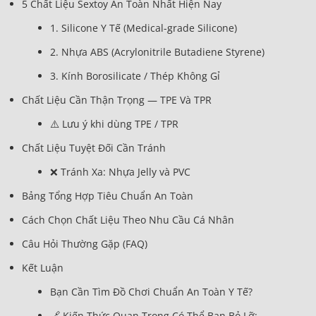
5 Chất Liệu Sextoy An Toàn Nhất Hiện Nay
1. Silicone Y Tế (Medical-grade Silicone)
2. Nhựa ABS (Acrylonitrile Butadiene Styrene)
3. Kính Borosilicate / Thép Không Gỉ
Chất Liệu Cần Thận Trọng — TPE Và TPR
⚠️ Lưu ý khi dùng TPE / TPR
Chất Liệu Tuyệt Đối Cần Tránh
❌ Tránh Xa: Nhựa Jelly và PVC
Bảng Tổng Hợp Tiêu Chuẩn An Toàn
Cách Chọn Chất Liệu Theo Nhu Cầu Cá Nhân
Câu Hỏi Thường Gặp (FAQ)
Kết Luận
Bạn Cần Tìm Đồ Chơi Chuẩn An Toàn Y Tế?
🔗 Kiến Thức Quan Trọng Có Thể Bạn Bỏ Lỡ: