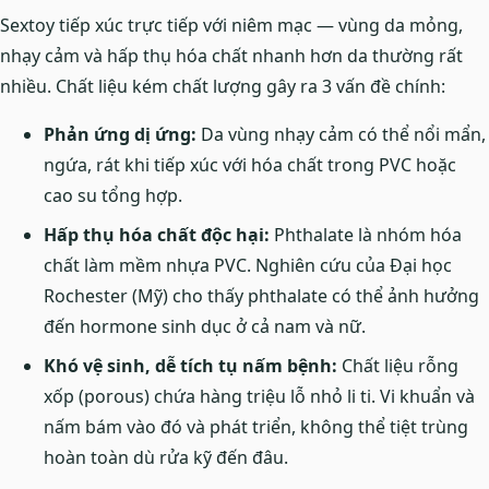
Sextoy tiếp xúc trực tiếp với niêm mạc — vùng da mỏng,
nhạy cảm và hấp thụ hóa chất nhanh hơn da thường rất
nhiều. Chất liệu kém chất lượng gây ra 3 vấn đề chính:
Phản ứng dị ứng:
Da vùng nhạy cảm có thể nổi mẩn,
ngứa, rát khi tiếp xúc với hóa chất trong PVC hoặc
cao su tổng hợp.
Hấp thụ hóa chất độc hại:
Phthalate là nhóm hóa
chất làm mềm nhựa PVC. Nghiên cứu của Đại học
Rochester (Mỹ) cho thấy phthalate có thể ảnh hưởng
đến hormone sinh dục ở cả nam và nữ.
Khó vệ sinh, dễ tích tụ nấm bệnh:
Chất liệu rỗng
xốp (porous) chứa hàng triệu lỗ nhỏ li ti. Vi khuẩn và
nấm bám vào đó và phát triển, không thể tiệt trùng
hoàn toàn dù rửa kỹ đến đâu.