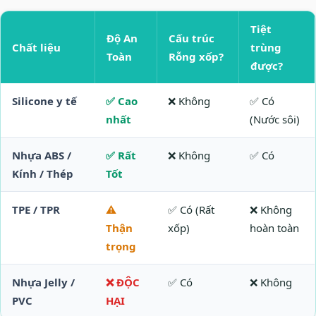
Tiệt
Độ An
Cấu trúc
Chất liệu
trùng
Toàn
Rỗng xốp?
được?
Silicone y tế
✅ Cao
❌ Không
✅ Có
nhất
(Nước sôi)
Nhựa ABS /
✅ Rất
❌ Không
✅ Có
Kính / Thép
Tốt
TPE / TPR
⚠️
✅ Có (Rất
❌ Không
Thận
xốp)
hoàn toàn
trọng
Nhựa Jelly /
❌ ĐỘC
✅ Có
❌ Không
PVC
HẠI