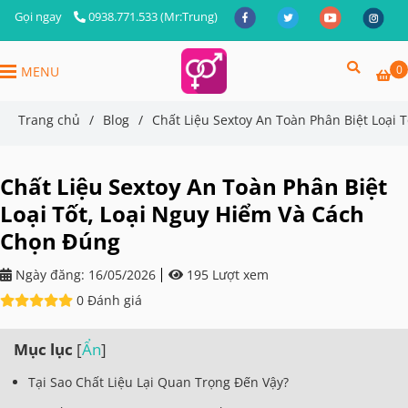
Gọi ngay
0938.771.533 (Mr:Trung)
0
MENU
Trang chủ
/
Blog
/
Chất Liệu Sextoy An Toàn Phân Biệt Loại
Chất Liệu Sextoy An Toàn Phân Biệt
Loại Tốt, Loại Nguy Hiểm Và Cách
Chọn Đúng
Ngày đăng:
16/05/2026
195 Lượt xem
0 Đánh giá
Mục lục
[
Ẩn
]
Tại Sao Chất Liệu Lại Quan Trọng Đến Vậy?