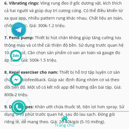
6. Vibrating rings:
Vòng rung đeo ở gốc dương vật, kích thích
cả hai người và giúp duy trì cương cứng. Có thể điều khiển từ
xa qua app, nhiều pattern rung khác nhau. Chất liệu an toàn,
chống nước. Giá: 300k-1.2 triệu.
7. Penis pump:
Thiết bị hút chân không giúp tăng cường lưu
thông máu và có thể cải thiện độ bền. Sử dụng trước quan hệ
10-15 phút. Cần chọn sản phẩm có van an toàn và gauge đo
áp suất. Giá: 500k-1.5 triệu.
8. Kegel exerciser cho nam:
Thiết bị hỗ trợ tập luyện cơ sàn
chậu với biofeedback. Giúp xác định đúng nhóm cơ và theo
dõi tiến độ. Một số có kết nối app để hướng dẫn bài tập. Giá:
800k-2 triệu.
9. Delay wipes:
Khăn ướt chứa thuốc tê, tiện lợi hơn spray. Sử
dụng 5-10 phút trước quan hệ, sau đó lau sạch. Đóng gói
riêng lẻ, dễ mang theo. Giá: 20-40k/gói (5-10 miếng).
Trang chủ