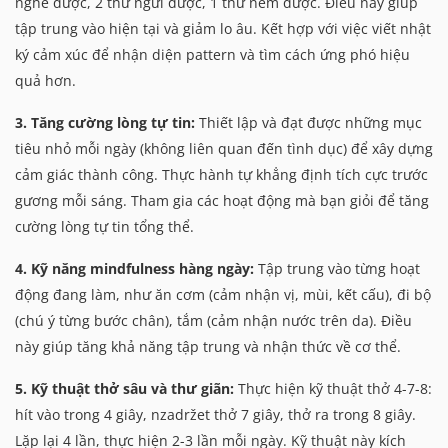
nghe được, 2 thứ ngửi được, 1 thứ nếm được. Điều này giúp
tập trung vào hiện tại và giảm lo âu. Kết hợp với việc viết nhật
ký cảm xúc để nhận diện pattern và tìm cách ứng phó hiệu
quả hơn.
3. Tăng cường lòng tự tin:
Thiết lập và đạt được những mục
tiêu nhỏ mỗi ngày (không liên quan đến tình dục) để xây dựng
cảm giác thành công. Thực hành tự khẳng định tích cực trước
gương mỗi sáng. Tham gia các hoạt động mà bạn giỏi để tăng
cường lòng tự tin tổng thể.
4. Kỹ năng mindfulness hàng ngày:
Tập trung vào từng hoạt
động đang làm, như ăn cơm (cảm nhận vị, mùi, kết cấu), đi bộ
(chú ý từng bước chân), tắm (cảm nhận nước trên da). Điều
này giúp tăng khả năng tập trung và nhận thức về cơ thể.
5. Kỹ thuật thở sâu và thư giãn:
Thực hiện kỹ thuật thở 4-7-8:
hít vào trong 4 giây, nzadržet thở 7 giây, thở ra trong 8 giây.
Lặp lại 4 lần, thực hiện 2-3 lần mỗi ngày. Kỹ thuật này kích