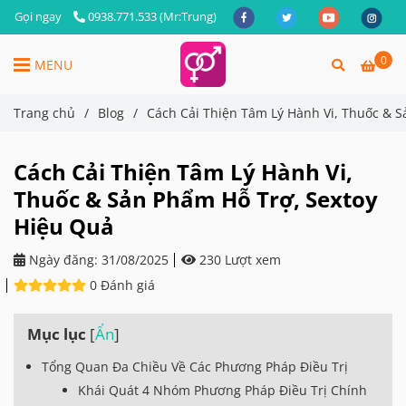
Gọi ngay
0938.771.533 (Mr:Trung)
0
MENU
Trang chủ
/
Blog
/
Cách Cải Thiện Tâm Lý Hành Vi, Thuốc & 
Cách Cải Thiện Tâm Lý Hành Vi,
Thuốc & Sản Phẩm Hỗ Trợ, Sextoy
Hiệu Quả
Ngày đăng:
31/08/2025
230 Lượt xem
0 Đánh giá
Mục lục
[
Ẩn
]
Tổng Quan Đa Chiều Về Các Phương Pháp Điều Trị
Khái Quát 4 Nhóm Phương Pháp Điều Trị Chính