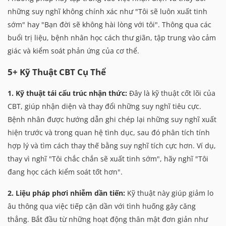
những suy nghĩ không chính xác như "Tôi sẽ luôn xuất tinh
sớm" hay "Bạn đời sẽ không hài lòng với tôi". Thông qua các
buổi trị liệu, bệnh nhân học cách thư giãn, tập trung vào cảm
giác và kiểm soát phản ứng của cơ thể.
5+ Kỹ Thuật CBT Cụ Thể
1. Kỹ thuật tái cấu trúc nhận thức:
Đây là kỹ thuật cốt lõi của
CBT, giúp nhận diện và thay đổi những suy nghĩ tiêu cực.
Bệnh nhân được hướng dẫn ghi chép lại những suy nghĩ xuất
hiện trước và trong quan hệ tình dục, sau đó phân tích tính
hợp lý và tìm cách thay thế bằng suy nghĩ tích cực hơn. Ví dụ,
thay vì nghĩ "Tôi chắc chắn sẽ xuất tinh sớm", hãy nghĩ "Tôi
đang học cách kiểm soát tốt hơn".
2. Liệu pháp phơi nhiễm dần tiến:
Kỹ thuật này giúp giảm lo
âu thông qua việc tiếp cận dần với tình huống gây căng
thẳng. Bắt đầu từ những hoạt động thân mật đơn giản như