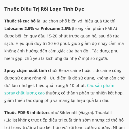
Thuốc Điều Trị Rối Loạn Tình Dục
Thuốc tê cục bộ
là lựa chọn phổ biến với hiệu quả tức thì.
Lidocaine 2.5%
và
Prilocaine 2.5%
(trong sản phẩm EMLA)
được bôi lên quy đầu 15-20 phút trước quan hệ, sau đó rửa
sạch. Hiệu quả duy trì 30-60 phút, giúp giảm độ nhạy cảm mà
không ảnh hưởng đến cảm giác của bạn đời. Tác dụng phụ
hiếm gặp, chủ yếu là kích ứng da nhẹ ở một số người.
Spray chậm xuất tinh
chứa Benzocaine hoặc Lidocaine cũng
được sử dụng rộng rãi. Ưu điểm là dễ sử dụng, không cần chờ
đợi lâu như gel, hiệu quả trong 5-10 phút.
Các sản phẩm
spray chất lượng cao
thường có thành phần tự nhiên kết hợp,
giảm thiểu tác dụng phụ và mang lại hiệu quả lâu dài.
Thuốc PDE-5 inhibitors
như Sildenafil (Viagra), Tadalafil
(Cialis) không trực tiếp điều trị xuất tinh sớm nhưng có thể hỗ
trợ trong trường hợp kết hợp với rối loạn cương dương. Nhóm