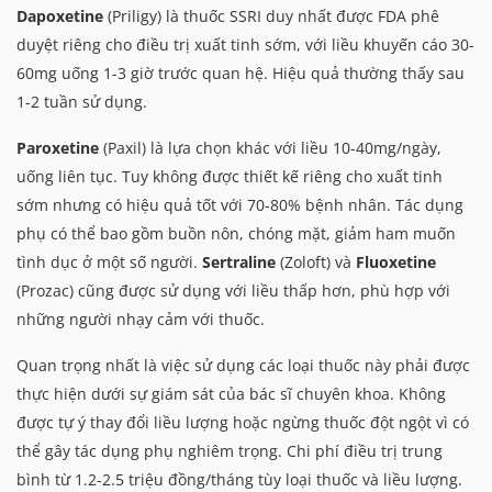
Dapoxetine
(Priligy) là thuốc SSRI duy nhất được FDA phê
duyệt riêng cho điều trị xuất tinh sớm, với liều khuyến cáo 30-
60mg uống 1-3 giờ trước quan hệ. Hiệu quả thường thấy sau
1-2 tuần sử dụng.
Paroxetine
(Paxil) là lựa chọn khác với liều 10-40mg/ngày,
uống liên tục. Tuy không được thiết kế riêng cho xuất tinh
sớm nhưng có hiệu quả tốt với 70-80% bệnh nhân. Tác dụng
phụ có thể bao gồm buồn nôn, chóng mặt, giảm ham muốn
tình dục ở một số người.
Sertraline
(Zoloft) và
Fluoxetine
(Prozac) cũng được sử dụng với liều thấp hơn, phù hợp với
những người nhạy cảm với thuốc.
Quan trọng nhất là việc sử dụng các loại thuốc này phải được
thực hiện dưới sự giám sát của bác sĩ chuyên khoa. Không
được tự ý thay đổi liều lượng hoặc ngừng thuốc đột ngột vì có
thể gây tác dụng phụ nghiêm trọng. Chi phí điều trị trung
bình từ 1.2-2.5 triệu đồng/tháng tùy loại thuốc và liều lượng.