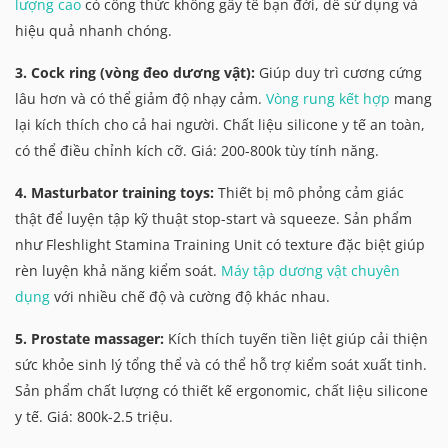
lượng cao
có công thức không gây tê bạn đời, dễ sử dụng và
hiệu quả nhanh chóng.
3. Cock ring (vòng đeo dương vật):
Giúp duy trì cương cứng
lâu hơn và có thể giảm độ nhạy cảm.
Vòng rung kết hợp
mang
lại kích thích cho cả hai người. Chất liệu silicone y tế an toàn,
có thể điều chỉnh kích cỡ. Giá: 200-800k tùy tính năng.
4. Masturbator training toys:
Thiết bị mô phỏng cảm giác
thật để luyện tập kỹ thuật stop-start và squeeze. Sản phẩm
như Fleshlight Stamina Training Unit có texture đặc biệt giúp
rèn luyện khả năng kiểm soát.
Máy tập dương vật chuyên
dụng
với nhiều chế độ và cường độ khác nhau.
5. Prostate massager:
Kích thích tuyến tiền liệt giúp cải thiện
sức khỏe sinh lý tổng thể và có thể hỗ trợ kiểm soát xuất tinh.
Sản phẩm chất lượng có thiết kế ergonomic, chất liệu silicone
y tế. Giá: 800k-2.5 triệu.