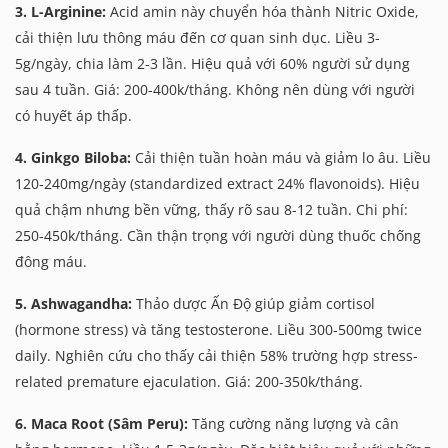
3. L-Arginine:
Acid amin này chuyển hóa thành Nitric Oxide,
cải thiện lưu thông máu đến cơ quan sinh dục. Liều 3-
5g/ngày, chia làm 2-3 lần. Hiệu quả với 60% người sử dụng
sau 4 tuần. Giá: 200-400k/tháng. Không nên dùng với người
có huyết áp thấp.
4. Ginkgo Biloba:
Cải thiện tuần hoàn máu và giảm lo âu. Liều
120-240mg/ngày (standardized extract 24% flavonoids). Hiệu
quả chậm nhưng bền vững, thấy rõ sau 8-12 tuần. Chi phí:
250-450k/tháng. Cần thận trọng với người dùng thuốc chống
đông máu.
5. Ashwagandha:
Thảo dược Ấn Độ giúp giảm cortisol
(hormone stress) và tăng testosterone. Liều 300-500mg twice
daily. Nghiên cứu cho thấy cải thiện 58% trường hợp stress-
related premature ejaculation. Giá: 200-350k/tháng.
6. Maca Root (Sâm Peru):
Tăng cường năng lượng và cân