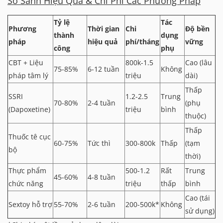
So Sánh Hiệu Quả & Chi Phí Các Phương Pháp
Tỷ lệ
Tác
Phương
Thời gian
Chi
Độ bền
thành
dụng
pháp
hiệu quả
phí/tháng
vững
công
phụ
CBT + Liệu
800k-1.5
Cao (lâu
75-85%
6-12 tuần
Không
pháp tâm lý
triệu
dài)
Thấp
SSRI
1.2-2.5
Trung
70-80%
2-4 tuần
(phụ
(Dapoxetine)
triệu
bình
thuộc)
Thấp
Thuốc tê cục
60-75%
Tức thì
300-800k
Thấp
(tạm
bộ
thời)
Thực phẩm
500-1.2
Rất
Trung
45-60%
4-8 tuần
chức năng
triệu
thấp
bình
Cao (tái
Sextoy hỗ trợ
55-70%
2-6 tuần
200-500k*
Không
sử dụng)