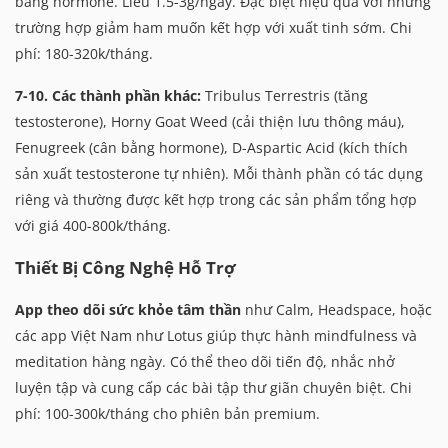
bằng hormone. Liều 1.5-3g/ngày. Đặc biệt hiệu quả với những
trường hợp giảm ham muốn kết hợp với xuất tinh sớm. Chi
phí: 180-320k/tháng.
7-10. Các thành phần khác:
Tribulus Terrestris (tăng
testosterone), Horny Goat Weed (cải thiện lưu thông máu),
Fenugreek (cân bằng hormone), D-Aspartic Acid (kích thích
sản xuất testosterone tự nhiên). Mỗi thành phần có tác dụng
riêng và thường được kết hợp trong các sản phẩm tổng hợp
với giá 400-800k/tháng.
Thiết Bị Công Nghệ Hỗ Trợ
App theo dõi sức khỏe tâm thần
như Calm, Headspace, hoặc
các app Việt Nam như Lotus giúp thực hành mindfulness và
meditation hàng ngày. Có thể theo dõi tiến độ, nhắc nhở
luyện tập và cung cấp các bài tập thư giãn chuyên biệt. Chi
phí: 100-300k/tháng cho phiên bản premium.