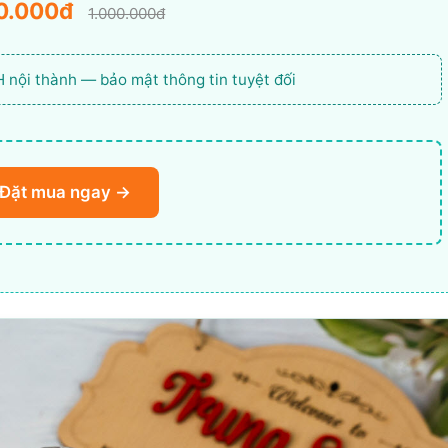
0.000đ
1.000.000đ
2H nội thành — bảo mật thông tin tuyệt đối
Đặt mua ngay →