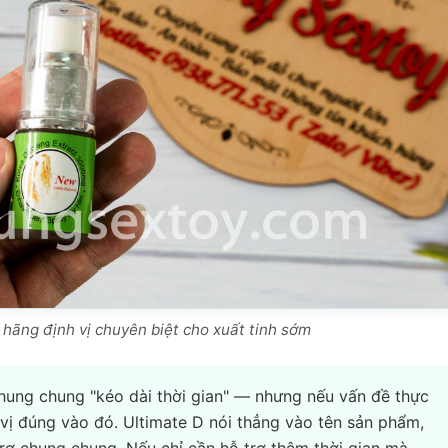
h hãng định vị chuyên biệt cho xuất tinh sớm
chung chung "kéo dài thời gian" — nhưng nếu vấn đề thực
h vị đúng vào đó. Ultimate D nói thẳng vào tên sản phẩm,
ợ chung chung. Nếu chỉ cần hỗ trợ thêm thời gian mà