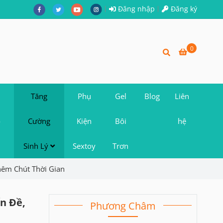
Đăng nhập
Đăng ký
0
Tăng
Phụ
Gel
Blog
Liên
o
Cường
Kiện
Bôi
hệ
Sinh Lý
Sextoy
Trơn
hêm Chút Thời Gian
n Đề,
Phương Châm