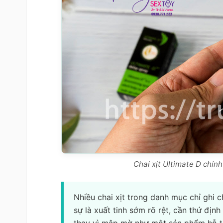
Chai xịt Ultimate D chín
Nhiều chai xịt trong danh mục chỉ ghi 
sự là xuất tinh sớm rõ rệt, cần thứ địn
thay vì mập mờ như một sản phẩm hỗ tr