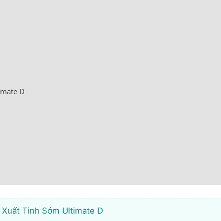
imate D
 Xuất Tinh Sớm Ultimate D