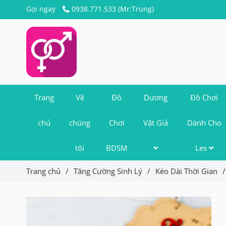
Gọi ngay
0938.771.533 (Mr:Trung)
Trang
Về
Đồ
Dương
Đồ Chơi
chủ
chúng
Chơi
Vật Giả
Dành Cho
tôi
BDSM
Les
Trang chủ
/
Tăng Cường Sinh Lý
/
Kéo Dài Thời Gian
/