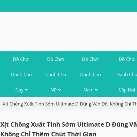
Đồ Chơi
Đồ Chơi
Đồ Chơi
Đồ Chơi
Dành Cho
Dành Cho
Dành Cho
Dành Ch
Gay
Nữ
Nam
Cặp Đôi
Xịt Chống Xuất Tinh Sớm Ultimate D Đúng Vấn Đề, Không Chỉ T
Xịt Chống Xuất Tinh Sớm Ultimate D Đúng Vấ
Không Chỉ Thêm Chút Thời Gian