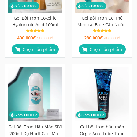
Giảm 100.000đ
Giảm 120.000đ
Gel Bôi Trơn Cokelife
Gel Bôi Trơn Cơ Thể
Hyaluronic Acid 100ml
Medical Blue Cấp Nước,
Dưỡng Ẩm Sâu, An Toàn
Không Cần Rửa, Thấm
400.000đ
280.000đ
Tuyệt Đối, Kể Cả Khi Mang
500.000đ
Nhanh
400.000đ
Thai
Chọn sản phẩm
Chọn sản phẩm
Giảm 110.000đ
Giảm 110.000đ
Gel Bôi Trơn Hậu Môn SiYi
Gel bôi trơn hậu môn
200ml Độ Nhớt Cao, Màu
Orgie Anal Lube Tube