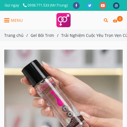
Gọi ngay
0938.771.533 (Mr:Trung)
0
MENU
Trang chủ
/
Gel Bôi Trơn
/
Trải Nghiệm Cuộc Yêu Trọn Vẹn C