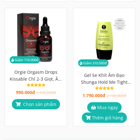
Giảm 110.000đ
Giảm 310.000đ
Orgie Orgasm Drops
Gel Se Khít Âm Đạo
Kissable Chỉ 2-3 Giọt, Âm
Shunga Hold Me Tight
Vật Bừng Sóng Ấm Nóng
Tăng Ma Sát, Tăng Cảm
990.000đ
Và Ngứa Ran
1.100.000đ
1.790.000đ
Giác, Cho Đêm Chạm Đến
2.100.000đ
Trọn Vẹn Hơn
Chọn sản phẩm
Mua ngay
Thêm giỏ hàng