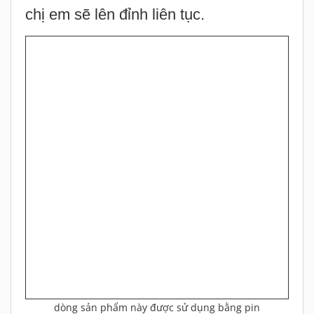
chị em sẽ lên đỉnh liên tục.
dòng sản phẩm này được sử dụng bằng pin
Với hình dáng ngụy trang vô cùng độc
đáo trông không khác gì một món đồ