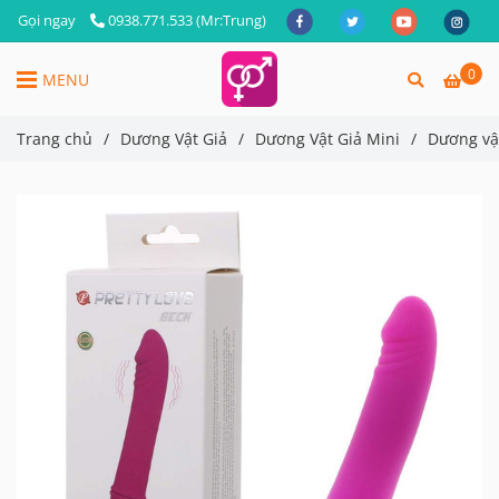
Gọi ngay
0938.771.533 (Mr:Trung)
0
MENU
Trang chủ
/
Dương Vật Giả
/
Dương Vật Giả Mini
/
Dương vật