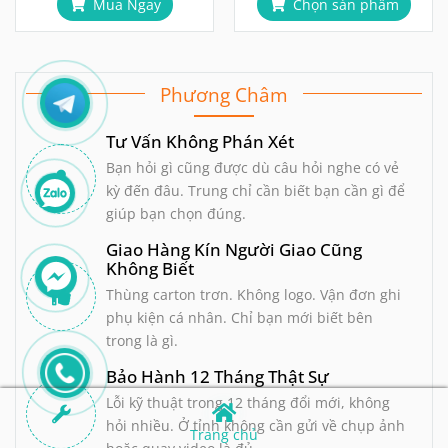
Tư Vấn Không Phán Xét
Bạn hỏi gì cũng được dù câu hỏi nghe có vẻ
kỳ đến đâu. Trung chỉ cần biết bạn cần gì để
giúp bạn chọn đúng.
Giao Hàng Kín Người Giao Cũng
Không Biết
Thùng carton trơn. Không logo. Vận đơn ghi
phụ kiện cá nhân. Chỉ bạn mới biết bên
trong là gì.
Bảo Hành 12 Tháng Thật Sự
Lỗi kỹ thuật trong 12 tháng đổi mới, không
hỏi nhiều. Ở tỉnh không cần gửi về chụp ảnh
hoặc quay video là đủ.
Giao Trong Ngày
Nội thành HN và HCM: 1-2 giờ. Tỉnh thành 1-
3 ngày. Đơn đặt trước 10h tối thường đi ngay
Trang chủ