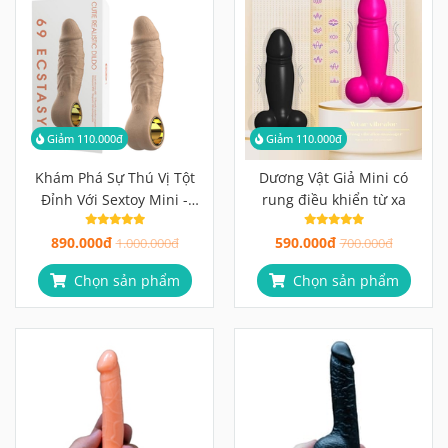
Giảm 110.000đ
Giảm 110.000đ
Khám Phá Sự Thú Vị Tột
Dương Vật Giả Mini có
Đỉnh Với Sextoy Mini -
rung điều khiển từ xa
Dương Vật Giả Mini 69
890.000đ
590.000đ
Ecstasy!
1.000.000đ
700.000đ
Chọn sản phẩm
Chọn sản phẩm
Giảm 110.000đ
Giảm 60.000đ
Dương Vật Giả Mini Giá Rẻ
Thăng hoa với dương vật