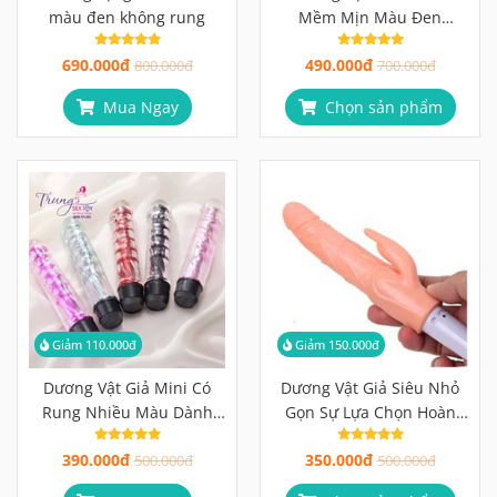
Giảm 110.000đ
Giảm 150.000đ
Dương Vật Giả Mini Có
Dương Vật Giả Siêu Nhỏ
Rung Nhiều Màu Dành
Gọn Sự Lựa Chọn Hoàn
Cho Nữ
Hảo Cho Phái Đẹp
390.000đ
350.000đ
500.000đ
500.000đ
Mua Ngay
Chọn sản phẩm
Phương Châm