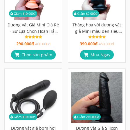
- Sự Lựa Chọn Hoàn Hảo
giả Mini màu đen siêu
Cho Phái Nữ
cưng 11*2cm
290.000đ
390.000đ
400.000đ
450.000đ
Chọn sản phẩm
Mua Ngay
Giảm 110.000đ
Giảm 210.000đ
Dương vật giả bơm hơi
Dương Vật Giả Silicon
màu đen không rung
Mềm Mịn Màu Đen
11*3cm
690.000đ
490.000đ
800.000đ
700.000đ
Mua Ngay
Chọn sản phẩm