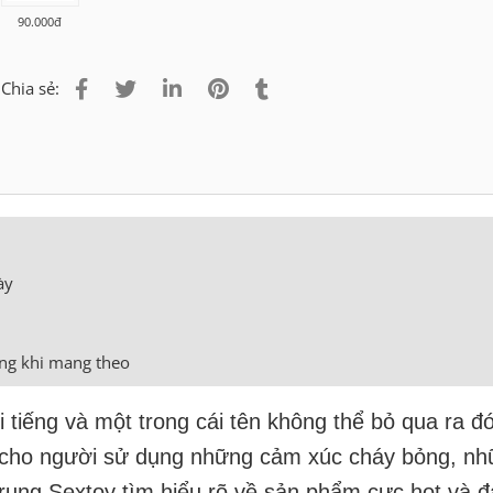
90.000đ
Chia sẻ:
ày
ong khi mang theo
i tiếng và một trong cái tên không thể bỏ qua ra đó
cho người sử dụng những cảm xúc cháy bỏng, nh
ung Sextoy tìm hiểu rõ về sản phẩm cực hot và 