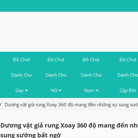
Đồ Chơi
Đồ Chơi
Đồ Chơi
Đồ Chơi
Dành Cho
Dành Cho
Dành Cho
Dành Ch
Gay
Nữ
Nam
Cặp Đôi
/
Dương vật giả rung Xoay 360 độ mang đến những sự sung sướ
Dương vật giả rung Xoay 360 độ mang đến n
sung sướng bất ngờ