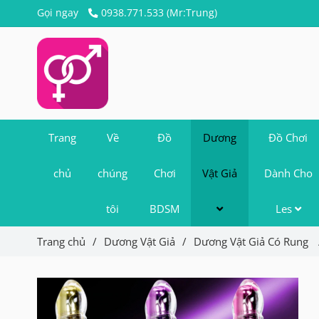
Gọi ngay
0938.771.533 (Mr:Trung)
Trang
Về
Đồ
Dương
Đồ Chơi
chủ
chúng
Chơi
Vật Giả
Dành Cho
tôi
BDSM
Les
Trang chủ
/
Dương Vật Giả
/
Dương Vật Giả Có Rung