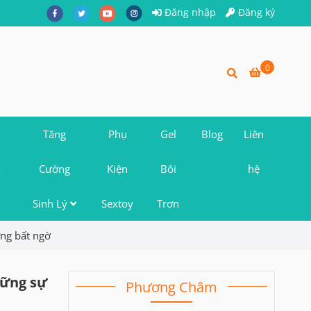
Đăng nhập
Đăng ký
0
Tăng
Phụ
Gel
Blog
Liên
o
Cường
Kiện
Bôi
hệ
Sinh Lý
Sextoy
Trơn
ng bất ngờ
hững sự
Phương Châm