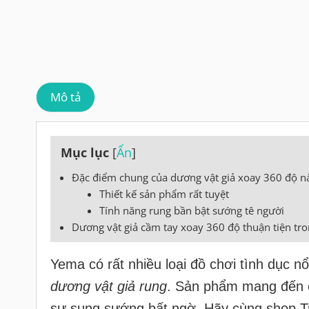
Mô tả
Mục lục
[
Ẩn
]
Đặc điểm chung của dương vật giả xoay 360 độ n
Thiết kế sản phẩm rất tuyệt
Tính năng rung bần bật sướng tê người
Dương vật giả cầm tay xoay 360 độ thuận tiện tr
Yema có rất nhiều loại đồ chơi tình dục nổ
dương vật giả rung
. Sản phẩm mang đến 
sự sung sướng bất ngờ. Hãy cùng shop Tr