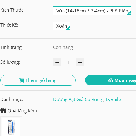
Kích Thước:
Vừa (14-18cm * 3-4cm) - Phổ Biến
Thiết Kế:
Xoắn
Tình trạng:
Còn hàng
Số lượng:
Thêm giỏ hàng
Mua nga
Danh mục:
Dương Vật Giả Có Rung
,
LyBaile
Quà tặng kèm