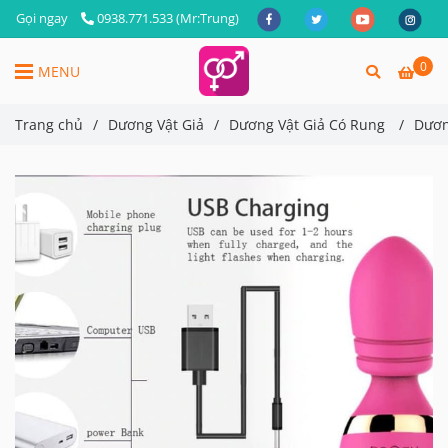
Gọi ngay
0938.771.533 (Mr:Trung)
0
MENU
Trang chủ
/
Dương Vật Giả
/
Dương Vật Giả Có Rung
/
Dươn