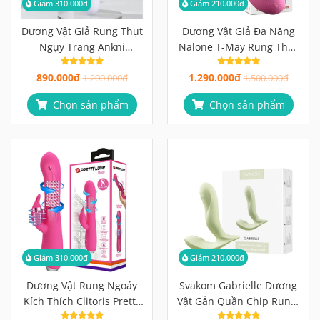
Giảm 310.000đ
Giảm 210.000đ
Dương Vật Giả Rung Thụt
Dương Vật Giả Đa Năng
Ngụy Trang Ankni
Nalone T-May Rung Thụt
Pudding Bear Cực Cute,
Liếm & Làm Ấm 4 Trong 1
890.000đ
1.290.000đ
Cực Mạnh
1.200.000đ
1.500.000đ
Chọn sản phẩm
Chọn sản phẩm
Giảm 310.000đ
Giảm 210.000đ
Dương Vật Rung Ngoáy
Svakom Gabrielle Dương
Kích Thích Clitoris Pretty
Vật Gắn Quần Chip Rung,
Love Molly Rabbit Vibrator
Thụt, Sưởi Ấm