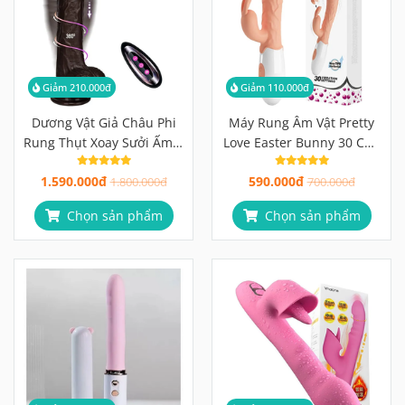
Giảm 210.000đ
Giảm 110.000đ
Dương Vật Giả Châu Phi
Máy Rung Âm Vật Pretty
Rung Thụt Xoay Sưởi Ấm 4
Love Easter Bunny 30 Chế
Trong 1, Điều Khiển Từ Xa
Độ Rung, Tai Thỏ Kích
1.590.000đ
590.000đ
1.800.000đ
Thích Kép
700.000đ
Chọn sản phẩm
Chọn sản phẩm