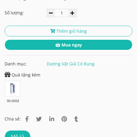
Số lượng:
Thêm giỏ hàng
Mua ngay
Danh mục:
Dương Vật Giả Có Rung
Quà tặng kèm
90.000đ
Chia sẻ:
Mô tả