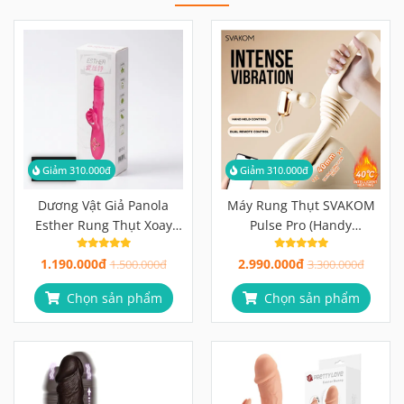
Giảm 310.000đ
Giảm 310.000đ
Dương Vật Giả Panola
Máy Rung Thụt SVAKOM
Esther Rung Thụt Xoay
Pulse Pro (Handy
Lưỡi, 24cm Đa Chức Năng
Thruster) Hút, Sưởi Ấm,
1.190.000đ
2.990.000đ
1.500.000đ
Điều Khiển App
3.300.000đ
Chọn sản phẩm
Chọn sản phẩm