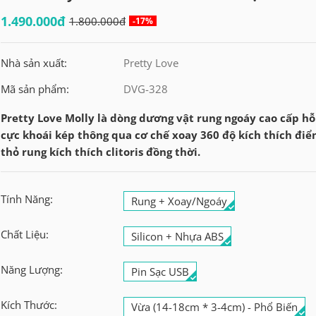
1.490.000đ
1.800.000đ
-17%
Nhà sản xuất:
Pretty Love
Mã sản phẩm:
DVG-328
Pretty Love Molly là dòng dương vật rung ngoáy cao cấp hỗ
cực khoái kép thông qua cơ chế xoay 360 độ kích thích điể
thỏ rung kích thích clitoris đồng thời.
Tính Năng:
Rung + Xoay/Ngoáy
Chất Liệu:
Silicon + Nhựa ABS
Năng Lượng:
Pin Sạc USB
Kích Thước:
Vừa (14-18cm * 3-4cm) - Phổ Biến