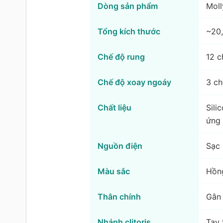
Dòng sản phẩm
Moll
Tổng kích thước
~20,
Chế độ rung
12 c
Chế độ xoay ngoáy
3 ch
Chất liệu
Sili
ứng
Nguồn điện
Sạc 
Màu sắc
Hồng
Thân chính
Gân 
Nhánh clitoris
Tay 