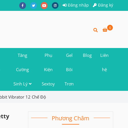
Đăng nhập
Đăng ký
0
Tăng
Phụ
Gel
Blog
Liên
o
Cường
Kiện
Bôi
hệ
Sinh Lý
Sextoy
Trơn
bbit Vibrator 12 Chế Độ
etty
Phương Châm