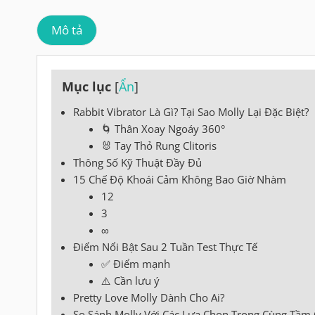
Mô tả
Mục lục
[
Ẩn
]
Rabbit Vibrator Là Gì? Tại Sao Molly Lại Đặc Biệt?
🌀 Thân Xoay Ngoáy 360°
🐰 Tay Thỏ Rung Clitoris
Thông Số Kỹ Thuật Đầy Đủ
15 Chế Độ Khoái Cảm Không Bao Giờ Nhàm
12
3
∞
Điểm Nổi Bật Sau 2 Tuần Test Thực Tế
✅ Điểm mạnh
⚠️ Cần lưu ý
Pretty Love Molly Dành Cho Ai?
So Sánh Molly Với Các Lựa Chọn Trong Cùng Tầm 