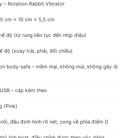
y – Rotation Rabbit Vibrator
5 cm × 10 cm × 5,5 cm
hế độ (từ rung liên tục đến nhịp điệu)
ế độ (xoay trái, phải, đổi chiều)
con body-safe – mềm mại, không mùi, không gây dị
USB – cáp kèm theo
 (Pink)
nổi, đầu định hình rõ nét, cong về phía điểm G
thỏ linh hoạt, điều chỉnh được theo vóc dáng