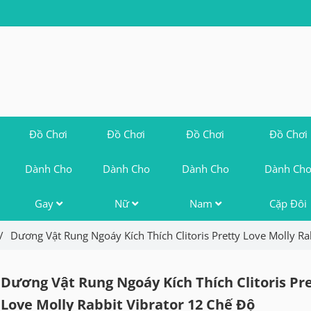
Đồ Chơi
Đồ Chơi
Đồ Chơi
Đồ Chơi
Dành Cho
Dành Cho
Dành Cho
Dành Ch
Gay
Nữ
Nam
Cặp Đôi
/
Dương Vật Rung Ngoáy Kích Thích Clitoris Pretty Love Molly Ra
Dương Vật Rung Ngoáy Kích Thích Clitoris Pr
Love Molly Rabbit Vibrator 12 Chế Độ