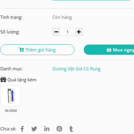
Tình trạng:
Còn hàng
Số lượng:
Thêm giỏ hàng
Mua nga
Danh mục:
Dương Vật Giả Có Rung
Quà tặng kèm
90.000đ
Chia sẻ: