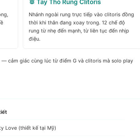
🐰 Tay Thỏ Rung Clitoris
ong,
Nhánh ngoài rung trực tiếp vào clitoris đồng
về
thời khi thân đang xoay trong. 12 chế độ
c
rung từ nhẹ đến mạnh, từ liên tục đến nhịp
điệu.
)
— cảm giác cùng lúc từ điểm G và clitoris mà solo play
tiết
ty Love (thiết kế tại Mỹ)