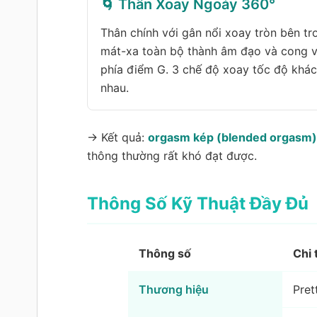
🌀 Thân Xoay Ngoáy 360°
Thân chính với gân nổi xoay tròn bên tr
mát-xa toàn bộ thành âm đạo và cong 
phía điểm G. 3 chế độ xoay tốc độ khá
nhau.
→ Kết quả:
orgasm kép (blended orgasm
thông thường rất khó đạt được.
Thông Số Kỹ Thuật Đầy Đủ
Thông số
Chi 
Thương hiệu
Pret