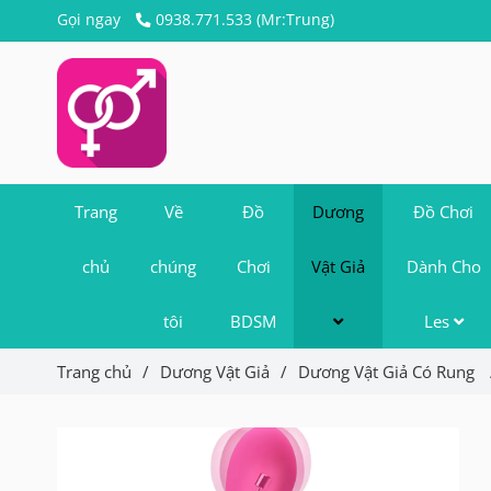
Gọi ngay
0938.771.533 (Mr:Trung)
Trang
Về
Đồ
Dương
Đồ Chơi
chủ
chúng
Chơi
Vật Giả
Dành Cho
tôi
BDSM
Les
Trang chủ
/
Dương Vật Giả
/
Dương Vật Giả Có Rung