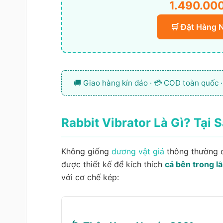
1.490.00
🛒 Đặt Hàng 
🚚 Giao hàng kín đáo · 💳 COD toàn quốc ·
Rabbit Vibrator Là Gì? Tại 
Không giống
dương vật giả
thông thường c
được thiết kế để kích thích
cả bên trong l
với cơ chế kép: