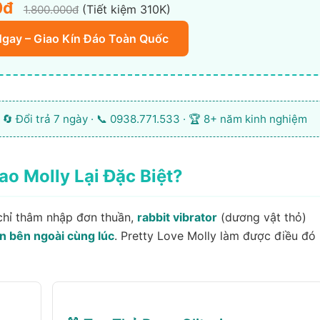
0đ
(Tiết kiệm 310K)
1.800.000đ
Ngay – Giao Kín Đáo Toàn Quốc
 🔄 Đổi trả 7 ngày · 📞 0938.771.533 · 🏆 8+ năm kinh nghiệm
Sao Molly Lại Đặc Biệt?
hỉ thâm nhập đơn thuần,
rabbit vibrator
(dương vật thỏ)
ẫn bên ngoài cùng lúc
. Pretty Love Molly làm được điều đó