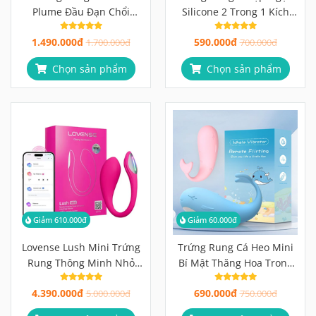
Plume Đầu Đạn Chổi
Silicone 2 Trong 1 Kích
Silicon Fluttering, App
Thích Đa Điểm, Chỉ Với
1.490.000đ
590.000đ
KooSync Không Giới Hạn
1.700.000đ
Một Nút Bấm
700.000đ
Khoảng Cách
Chọn sản phẩm
Chọn sản phẩm
Giảm 610.000đ
Giảm 60.000đ
Lovense Lush Mini Trứng
Trứng Rung Cá Heo Mini
Rung Thông Minh Nhỏ
Bí Mật Thăng Hoa Trong
Gọn Cho Trải Nghiệm
Tầm Tay Bạn
4.390.000đ
690.000đ
Điểm G Tuyệt Vời
5.000.000đ
750.000đ