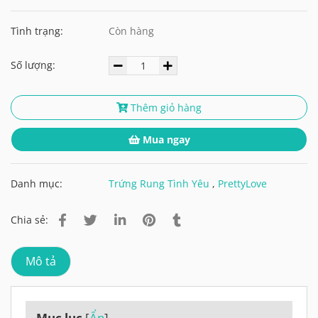
Tình trạng:
Còn hàng
Số lượng:
Thêm giỏ hàng
Mua ngay
Danh mục:
Trứng Rung Tình Yêu
,
PrettyLove
Chia sẻ:
Mô tả
Mục lục
[
Ẩn
]