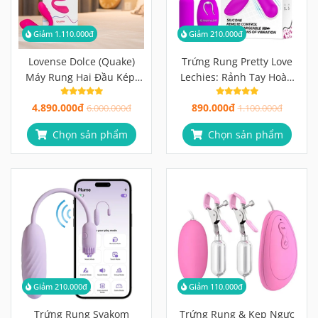
Giảm 1.110.000đ
Giảm 210.000đ
Lovense Dolce (Quake)
Trứng Rung Pretty Love
Máy Rung Hai Đầu Kép,
Lechies: Rảnh Tay Hoàn
Kích Thích Điểm G, Âm
Toàn, 12 Chế Độ, Remote
4.890.000đ
890.000đ
Vật Đồng Thời
6.000.000đ
Không Dây Chỉ 890K
1.100.000đ
Chọn sản phẩm
Chọn sản phẩm
Giảm 210.000đ
Giảm 110.000đ
Trứng Rung Svakom
Trứng Rung & Kẹp Ngực