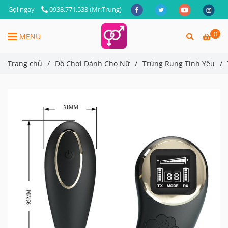
Gọi ngay
0938.771.533 (Mr:Trung)
0
MENU
Trang chủ
/
Đồ Chơi Dành Cho Nữ
/
Trứng Rung Tình Yêu
/