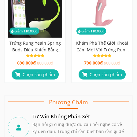
Giảm 110.000đ
Giảm 110.000đ
Trứng Rung Yeain Spring
Khám Phá Thế Giới Khoái
Buds Điều Khiển Bằng
Cảm Mới Với Trứng Rung
App
Điện
690.000đ
790.000đ
800.000đ
900.000đ
Chọn sản phẩm
Chọn sản phẩm
Phương Châm
Tư Vấn Không Phán Xét
Bạn hỏi gì cũng được dù câu hỏi nghe có vẻ
kỳ đến đâu. Trung chỉ cần biết bạn cần gì để