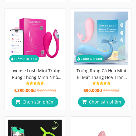
Giảm 610.000đ
Giảm 60.000đ
Lovense Lush Mini Trứng
Trứng Rung Cá Heo Mini
Rung Thông Minh Nhỏ
Bí Mật Thăng Hoa Trong
Gọn Cho Trải Nghiệm
Tầm Tay Bạn
4.390.000đ
690.000đ
Điểm G Tuyệt Vời
5.000.000đ
750.000đ
Chọn sản phẩm
Chọn sản phẩm