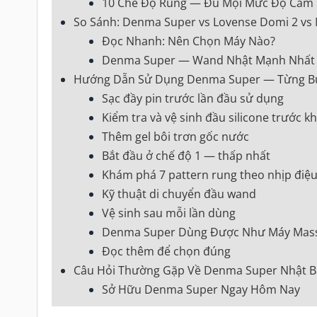
10 Chế Độ Rung — Đủ Mọi Mức Độ Cảm 
So Sánh: Denma Super vs Lovense Domi 2 vs
Đọc Nhanh: Nên Chọn Máy Nào?
Denma Super — Wand Nhật Mạnh Nhất D
Hướng Dẫn Sử Dụng Denma Super — Từng B
Sạc đầy pin trước lần đầu sử dụng
Kiểm tra và vệ sinh đầu silicone trước k
Thêm gel bôi trơn gốc nước
Bắt đầu ở chế độ 1 — thấp nhất
Khám phá 7 pattern rung theo nhịp điệ
Kỹ thuật di chuyển đầu wand
Vệ sinh sau mỗi lần dùng
Denma Super Dùng Được Như Máy Mass
Đọc thêm để chọn đúng
Câu Hỏi Thường Gặp Về Denma Super Nhật 
Sở Hữu Denma Super Ngay Hôm Nay