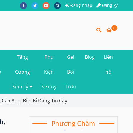
Đăng nhập
Đăng ký
0
Tăng
Phụ
Gel
Blog
Liên
o
Cường
Kiện
Bôi
hệ
Sinh Lý
Sextoy
Trơn
Cần App, Bền Bỉ Đáng Tin Cậy
h,
Phương Châm