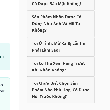
Có Được Bảo Mật Không?
Sản Phẩm Nhận Được Có
Đúng Như Ảnh Và Mô Tả
Không?
Tôi Ở Tỉnh, Mở Ra Bị Lỗi Thì
Phải Làm Sao?
 ưu
Tôi Có Thể Xem Hàng Trước
Khi Nhận Không?
Tôi Chưa Biết Chọn Sản
ần
Phẩm Nào Phù Hợp, Có Được
như
Hỏi Trước Không?
 —