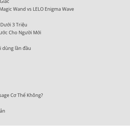
Giác
 Magic Wand vs LELO Enigma Wave
ưới 3 Triệu
ước Cho Người Mới
hi dùng lần đầu
u
age Cơ Thể Không?
Bản