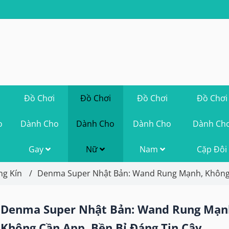
Đồ Chơi
Đồ Chơi
Đồ Chơi
Đồ Chơi
o
Dành Cho
Dành Cho
Dành Cho
Dành Ch
Gay
Nữ
Nam
Cặp Đôi
ng Kín
/
Denma Super Nhật Bản: Wand Rung Mạnh, Không 
Denma Super Nhật Bản: Wand Rung Mạn
Không Cần App, Bền Bỉ Đáng Tin Cậy