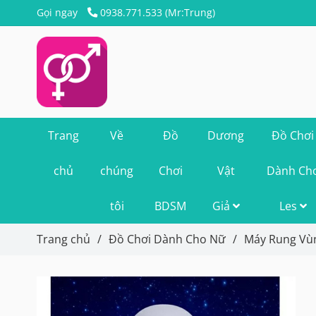
Gọi ngay
0938.771.533 (Mr:Trung)
Trang
Về
Đồ
Dương
Đồ Chơi
chủ
chúng
Chơi
Vật
Dành Ch
tôi
BDSM
Giả
Les
Trang chủ
/
Đồ Chơi Dành Cho Nữ
/
Máy Rung Vù