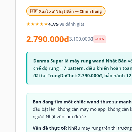
🇯🇵 Xuất xứ Nhật Bản — Chính hãng
★★★★★
4.7/5
(98 đánh giá)
2.790.000đ
3.100.000đ
-10%
Denma Super là máy rung wand Nhật Bản
vớ
chế độ rung + 7 pattern, điều khiển hoàn toà
đãi tại TrungDoChoi:
2.790.000đ
, bảo hành 12
Bạn đang tìm một chiếc wand thực sự mạnh
đầu bật lên, không cần mày mò app, không cần kế
người Nhật vốn làm được?
Vấn đề thực tế:
Nhiều máy rung trên thị trườn