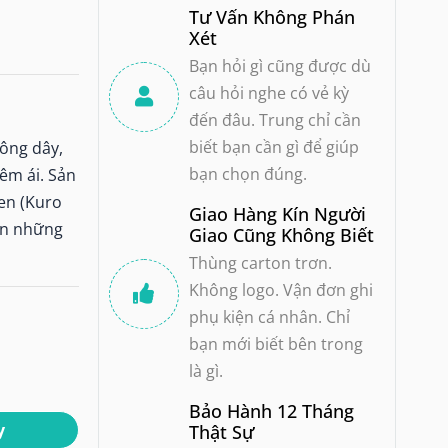
Tư Vấn Không Phán
Xét
Bạn hỏi gì cũng được dù
câu hỏi nghe có vẻ kỳ
đến đâu. Trung chỉ cần
biết bạn cần gì để giúp
ông dây,
bạn chọn đúng.
êm ái. Sản
en (Kuro
Giao Hàng Kín Người
ạn những
Giao Cũng Không Biết
Thùng carton trơn.
Không logo. Vận đơn ghi
phụ kiện cá nhân. Chỉ
bạn mới biết bên trong
là gì.
Bảo Hành 12 Tháng
y
Thật Sự