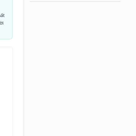
ất
ời