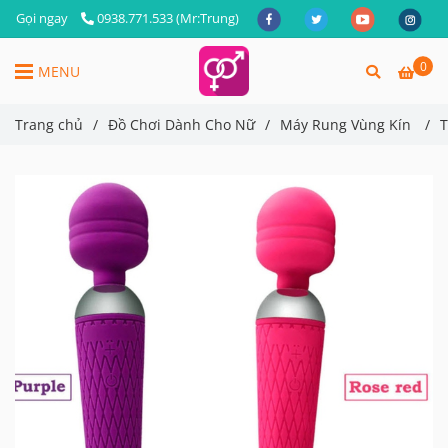
Gọi ngay
0938.771.533 (Mr:Trung)
0
MENU
Trang chủ
/
Đồ Chơi Dành Cho Nữ
/
Máy Rung Vùng Kín
/
T