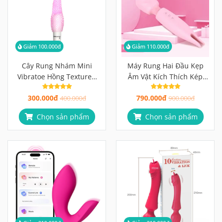
Giảm 100.000đ
Giảm 110.000đ
Cây Rung Nhám Mini
Máy Rung Hai Đầu Kẹp
Vibratoe Hồng Textured
Âm Vật Kích Thích Kép
Bullet Vibrator
Điểm G & Âm Vật Cùng
300.000đ
790.000đ
400.000đ
Lúc
900.000đ
Chọn sản phẩm
Chọn sản phẩm