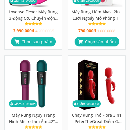
Giảm 210.000đ
Giảm 210.000đ
Lovense Flexer Máy Rung
Máy Rung Liếm Akasi 2in1
3 Động Cơ, Chuyển Động
Lưỡi Ngoáy Mô Phỏng Tự
Mô Phỏng Ngón Tay Đồng
Nhiên Đầu Rung, 10 Chế
3.990.000đ
790.000đ
Hành Cặp Đôi Mọi Khoảng
4.200.000đ
Độ
1.000.000đ
Cách
Chọn sản phẩm
Chọn sản phẩm
Giảm 310.000đ
Giảm 310.000đ
Máy Rung Ngụy Trang
Chày Rung Thỏ Flora 3in1
Hình Micro Làm Ấm 42°C
PeterTheGreat Điểm G,
Kín Đáo, 12 Chế Độ, 2
Âm Vật & Núm Vú Cùng