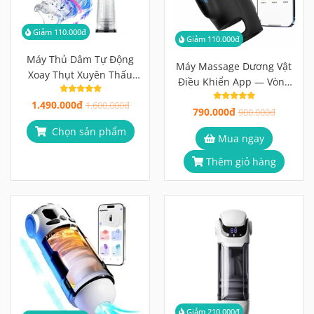
Giảm 110.000đ
Giảm 110.000đ
Máy Thủ Dâm Tự Động
Máy Massage Dương Vật
Xoay Thụt Xuyên Thấu
Điều Khiển App — Vòng
Nhìn Thấy Rõ, Yên Tâm
Rung 9 Chế Độ, Khóa Tinh
1.490.000đ
Hơn
1.600.000đ
790.000đ
Hoàn, Gai Massage 360°
900.000đ
Chọn sản phẩm
Mua ngay
Thêm giỏ hàng
Giảm 210.000đ