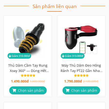
Sản phẩm liên quan
Giảm 310.000đ
Giảm 310.000đ
Thủ Dâm Cầm Tay Rung
Máy Thủ Dâm Đeo Hông
Xoay 360° — Dùng Hết
Rảnh Tay PT22 Gần Nhau
Công Suất, Không Sợ
Dù Đang Ở Xa
1.490.000đ
1.790.000đ
Nước
1.800.000đ
2.100.000đ
Chọn sản phẩm
Chọn sản phẩm