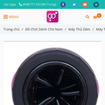
Gọi ngay
0938.771.533 (Mr:Trung)
0
MENU
Trang chủ
/
Đồ Chơi Dành Cho Nam
/
Máy Thủ Dâm
/
Máy T