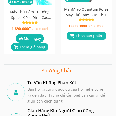
Giảm 210.000đ
ManMiao Quantum Pulse
Máy Thủ Dâm Tự Động
Máy Thủ Dâm 3in1 Thụt
Space X Pro Đỉnh Cao
Hút Siêu Mạnh 7300 RPM
Công Nghệ Rung Thụt Hút
1.890.000đ
2.100.000đ
1.890.000đ
2.100.000đ
Chọn sản phẩm
Mua ngay
Thêm giỏ hàng
Phương Châm
Tư Vấn Không Phán Xét
Bạn hỏi gì cũng được dù câu hỏi nghe có vẻ
kỳ đến đâu. Trung chỉ cần biết bạn cần gì để
giúp bạn chọn đúng.
Giao Hàng Kín Người Giao Cũng
Không Biết