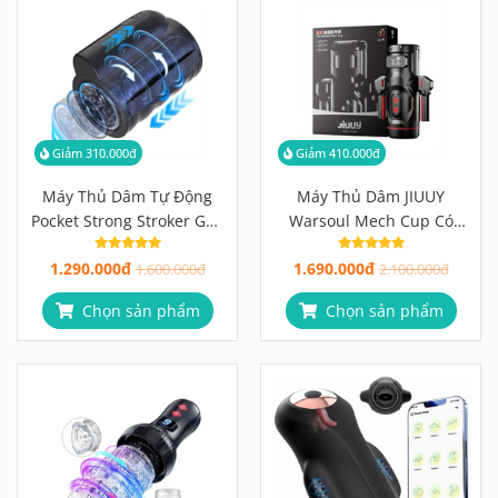
Giảm 310.000đ
Giảm 410.000đ
Máy Thủ Dâm Tự Động
Máy Thủ Dâm JIUUY
Pocket Strong Stroker Gọn
Warsoul Mech Cup Có
Trong Lòng Bàn Tay, Đủ
Bạn Đồng Hành Biết Phản
1.290.000đ
1.690.000đ
Mạnh Khi Cần
1.600.000đ
Hồi
2.100.000đ
Chọn sản phẩm
Chọn sản phẩm