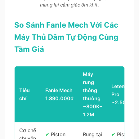
mang lại cảm giác ôm khít.
So Sánh Fanle Mech Với Các
Máy Thủ Dâm Tự Động Cùng
Tầm Giá
Máy
rung
Leten 708
Tiêu
Fanle Mech
thông
Pro
chí
1.890.000đ
thường
~2.500.00
~800K–
1.2M
Cơ chế
✔
Piston
Rung tại
✔
Piston +
chuyển