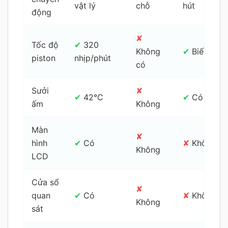
vật lý
chỗ
hút
động
✘
Tốc độ
✔
320
Không
✔
Biến tốc
piston
nhịp/phút
có
Sưởi
✘
✔
42°C
✔
Có
ấm
Không
Màn
✘
hình
✔
Có
✘
Không
Không
LCD
Cửa sổ
✘
quan
✔
Có
✘
Không
Không
sát