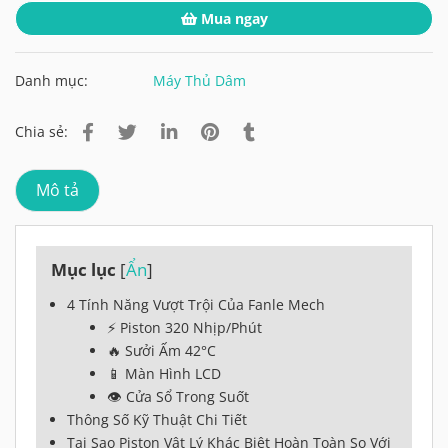
Mua ngay
Danh mục:
Máy Thủ Dâm
Chia sẻ:
Mô tả
Mục lục
[
Ẩn
]
4 Tính Năng Vượt Trội Của Fanle Mech
⚡ Piston 320 Nhịp/Phút
🔥 Sưởi Ấm 42°C
📱 Màn Hình LCD
👁️ Cửa Sổ Trong Suốt
Thông Số Kỹ Thuật Chi Tiết
Tại Sao Piston Vật Lý Khác Biệt Hoàn Toàn So Với