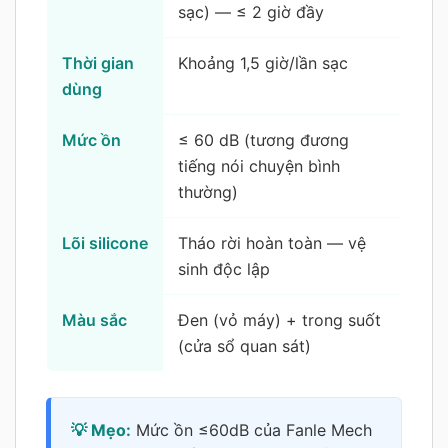
sạc) — ≤ 2 giờ đầy
Thời gian
Khoảng 1,5 giờ/lần sạc
dùng
Mức ồn
≤ 60 dB (tương đương
tiếng nói chuyện bình
thường)
Lõi silicone
Tháo rời hoàn toàn — vệ
sinh độc lập
Màu sắc
Đen (vỏ máy) + trong suốt
(cửa sổ quan sát)
💡 Mẹo:
Mức ồn ≤60dB của Fanle Mech