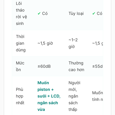
Lõi
tháo
✔
Có
Tùy loại
✔
Có
rời vệ
sinh
Thời
~1–2
gian
~1,5 giờ
~1,5 giờ
giờ
dùng
Mức
Thường
≤60dB
≤55dB
ồn
cao hơn
Muốn
Người
Phù
piston +
mới,
Muốn thêm
hợp
sưởi + LCD,
ngân
tính năng h
nhất
ngân sách
sách
vừa
thấp