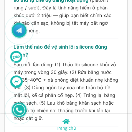
rung / sưởi). Đây là tính năng hiếm ở phân
khúc dưới 2 triệu — giúp bạn biết chính xác
khi nào cần sạc, không bị tắt máy bất ngờ
giữa chừng.
Làm thế nào để vệ sinh lõi silicone đúng
cách?
Sau mỗi lần dùng: (1) Tháo lõi silicone khỏi vỏ
máy trong vòng 30 giây. (2) Rửa bằng nước
ấm 35–40°C + xà phòng diệt khuẩn nhẹ không
mùi. (3) Dùng ngón tay xoa nhẹ toàn bộ bề
mặt lõi, kể cả phần cổ hẹp. (4) Tráng lại bằng
nước sạch. (5) Lau khô bằng khăn sạch hoặc
để khô tự nhiên nơi thoáng trước khi lắp lại
hoặc cất giữ.
Trang chủ