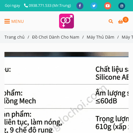
Gọi ngay
0938.771.533 (Mr:Trung)
0
MENU
Trang chủ
/
Đồ Chơi Dành Cho Nam
/
Máy Thủ Dâm
/
Máy T