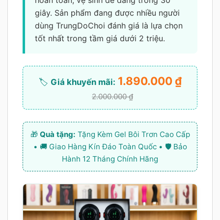
hoàn toàn, vệ sinh dễ dàng trong 30
giây. Sản phẩm đang được nhiều người
dùng TrungDoChoi đánh giá là lựa chọn
tốt nhất trong tầm giá dưới 2 triệu.
1.890.000 ₫
🏷️
Giá khuyến mãi:
2.000.000 ₫
🎁
Quà tặng:
Tặng Kèm Gel Bôi Trơn Cao Cấp
• 🚚 Giao Hàng Kín Đáo Toàn Quốc • 🛡️ Bảo
Hành 12 Tháng Chính Hãng