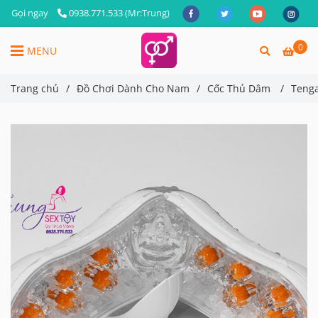
Gọi ngay
0938.771.533 (Mr:Trung)
0
MENU
Trang chủ
/
Đồ Chơi Dành Cho Nam
/
Cốc Thủ Dâm
/
Tenga