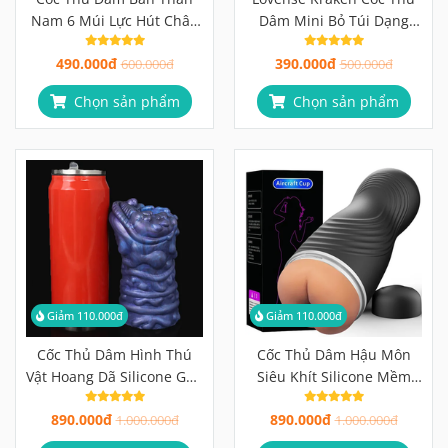
Nam 6 Múi Lực Hút Chân
Dâm Mini Bỏ Túi Dạng
Không, Rãnh Xoắn Như
Trứng
490.000đ
390.000đ
Thật
600.000đ
500.000đ
Chọn sản phẩm
Chọn sản phẩm
Giảm 110.000đ
Giảm 110.000đ
Cốc Thủ Dâm Hình Thú
Cốc Thủ Dâm Hậu Môn
Vật Hoang Dã Silicone Gân
Siêu Khít Silicone Mềm
Gai Độc Lạ, Khám Phá
Mại, Gân Gai Kích Thích
890.000đ
890.000đ
Cảm Giác Không Giới Hạn
1.000.000đ
Tối Đa
1.000.000đ