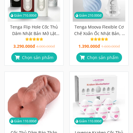
Giảm 710.000đ
Giảm 210.000đ
Tenga Flip Hole Cốc Thủ
Tenga Moova Flexible Cơ
Dâm Nhật Bản Mở Lật
Chế Xoắn Ốc Nhật Bản, 4
180°, Bàn Điều Áp Chân
Phiên Bản Cảm Giác, Vệ
3.290.000đ
1.390.000đ
Không 3 Vùng
4.000.000đ
Sinh Lộn Ngược Hoàn
1.600.000đ
Toàn
Chọn sản phẩm
Chọn sản phẩm
Giảm 110.000đ
Giảm 110.000đ
Cốc Thủ Dâm Bán Thân
Lovense Kraken Cốc Thủ