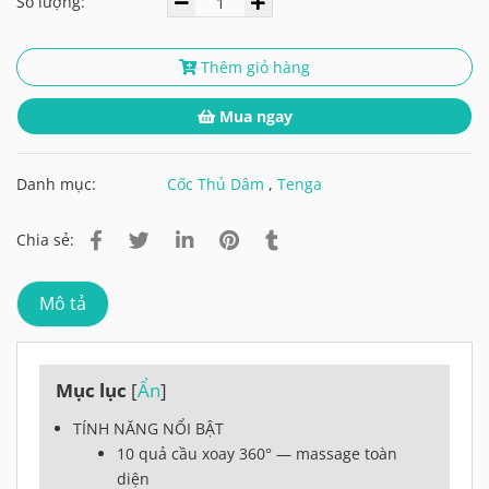
Số lượng:
Thêm giỏ hàng
Mua ngay
Danh mục:
Cốc Thủ Dâm
,
Tenga
Chia sẻ:
Mô tả
Mục lục
[
Ẩn
]
TÍNH NĂNG NỔI BẬT
10 quả cầu xoay 360° — massage toàn
diện