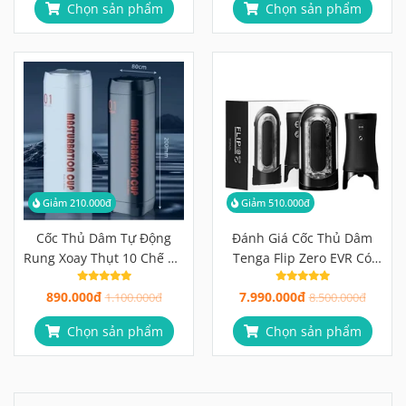
Chọn sản phẩm
Chọn sản phẩm
Giảm 210.000đ
Giảm 510.000đ
Cốc Thủ Dâm Tự Động
Đánh Giá Cốc Thủ Dâm
Rung Xoay Thụt 10 Chế Độ
Tenga Flip Zero EVR Có
Đa Năng | Giao Hàng Kín
Đáng 7 Triệu Hơn?
890.000đ
7.990.000đ
Đáo 100%
1.100.000đ
8.500.000đ
Chọn sản phẩm
Chọn sản phẩm