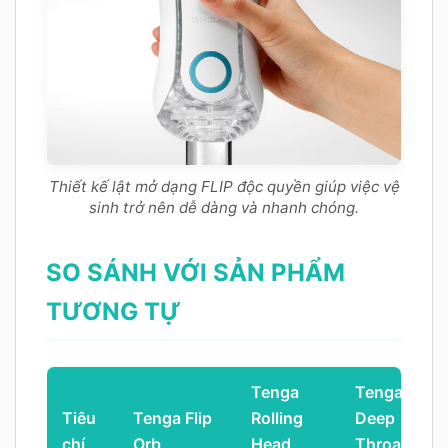
Thiết kế lật mở dạng FLIP độc quyền giúp việc vệ
sinh trở nên dễ dàng và nhanh chóng.
SO SÁNH VỚI SẢN PHẨM
TƯƠNG TỰ
Tenga
Tenga
Tiêu
Tenga Flip
Rolling
Deep
chí
Orb
Head
Throat