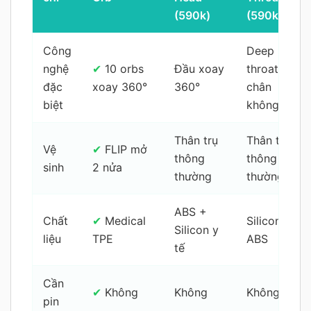
(590k)
(590k)
Công
Deep
nghệ
✔
10 orbs
Đầu xoay
throat,
đặc
xoay 360°
360°
chân
biệt
không
Thân trụ
Thân trụ
Vệ
✔
FLIP mở
thông
thông
sinh
2 nửa
thường
thường
ABS +
Chất
✔
Medical
Silicon +
Silicon y
liệu
TPE
ABS
tế
Cần
✔
Không
Không
Không
pin