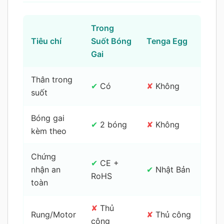
Trong
C
Tiêu chí
Suốt Bóng
Tenga Egg
c
Gai
Thân trong
✔
Có
✘
Không
✘
suốt
Bóng gai
✔
2 bóng
✘
Không
✘
kèm theo
Chứng
✔
CE +
✘
nhận an
✔
Nhật Bản
RoHS
k
toàn
✘
Thủ
✘
Rung/Motor
✘
Thủ công
công
c