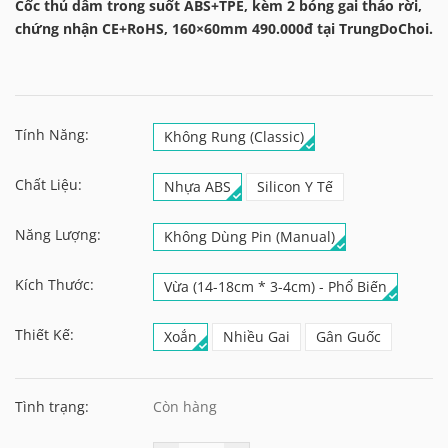
Cốc thủ dâm trong suốt ABS+TPE, kèm 2 bóng gai tháo rời,
chứng nhận CE+RoHS, 160×60mm 490.000đ tại TrungDoChoi.
Tính Năng:
Không Rung (Classic)
Chất Liệu:
Nhựa ABS
Silicon Y Tế
Năng Lượng:
Không Dùng Pin (Manual)
Kích Thước:
Vừa (14-18cm * 3-4cm) - Phổ Biến
Thiết Kế:
Xoắn
Nhiều Gai
Gân Guốc
Tình trạng:
Còn hàng