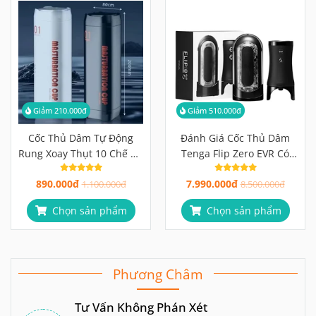
Giảm 210.000đ
Giảm 510.000đ
Cốc Thủ Dâm Tự Động
Đánh Giá Cốc Thủ Dâm
Rung Xoay Thụt 10 Chế Độ
Tenga Flip Zero EVR Có
Đa Năng | Giao Hàng Kín
Đáng 7 Triệu Hơn?
890.000đ
7.990.000đ
Đáo 100%
1.100.000đ
8.500.000đ
Chọn sản phẩm
Chọn sản phẩm
Phương Châm
Tư Vấn Không Phán Xét