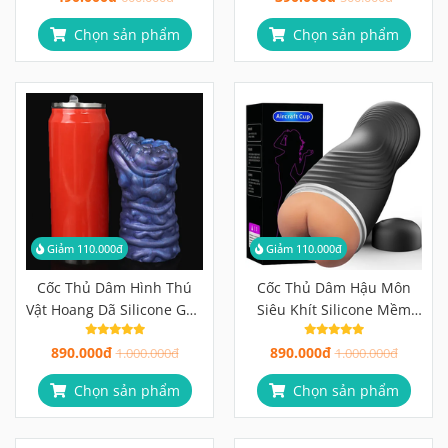
Chọn sản phẩm
Chọn sản phẩm
Giảm 110.000đ
Giảm 110.000đ
Cốc Thủ Dâm Hình Thú
Cốc Thủ Dâm Hậu Môn
Vật Hoang Dã Silicone Gân
Siêu Khít Silicone Mềm
Gai Độc Lạ, Khám Phá
Mại, Gân Gai Kích Thích
890.000đ
890.000đ
Cảm Giác Không Giới Hạn
1.000.000đ
Tối Đa
1.000.000đ
Chọn sản phẩm
Chọn sản phẩm