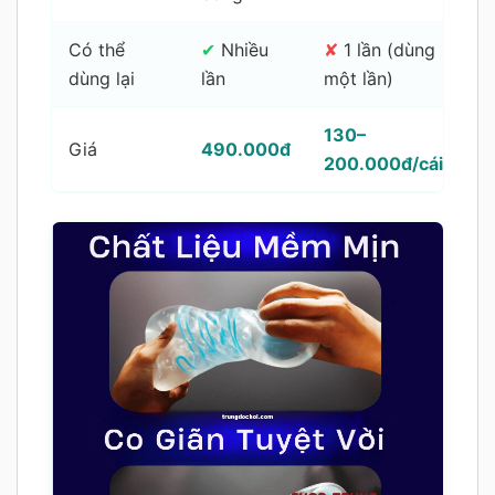
Có thể
✔
Nhiều
✘
1 lần (dùng
✔
dùng lại
lần
một lần)
lầ
130–
1
Giá
490.000đ
200.000đ/cái
3