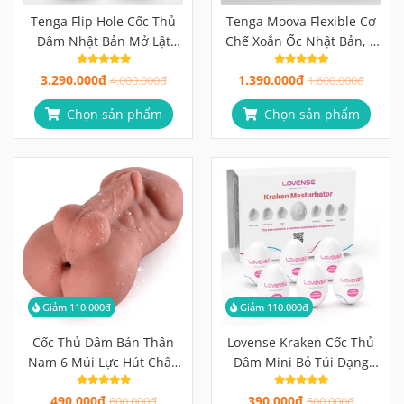
Tenga Flip Hole Cốc Thủ
Tenga Moova Flexible Cơ
Dâm Nhật Bản Mở Lật
Chế Xoắn Ốc Nhật Bản, 4
180°, Bàn Điều Áp Chân
Phiên Bản Cảm Giác, Vệ
3.290.000đ
1.390.000đ
Không 3 Vùng
4.000.000đ
Sinh Lộn Ngược Hoàn
1.600.000đ
Toàn
Chọn sản phẩm
Chọn sản phẩm
Giảm 110.000đ
Giảm 110.000đ
Cốc Thủ Dâm Bán Thân
Lovense Kraken Cốc Thủ
Nam 6 Múi Lực Hút Chân
Dâm Mini Bỏ Túi Dạng
Không, Rãnh Xoắn Như
Trứng
490.000đ
390.000đ
Thật
600.000đ
500.000đ