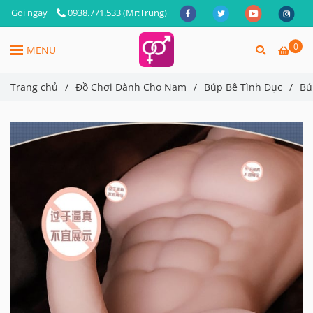
Gọi ngay
0938.771.533 (Mr:Trung)
0
MENU
Trang chủ
/
Đồ Chơi Dành Cho Nam
/
Búp Bê Tình Dục
/
Bú