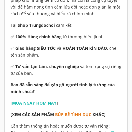
pháp cho những đêm cô đơn, mà còn là công cụ tuyệt
vời để hâm nóng tình cảm lứa đôi hoặc đơn giản là một
cách để yêu thương và hiểu rõ chính mình.
Tại
Shop Trungdochoi
cam kết:
✅
100% Hàng chính hãng
từ thương hiệu Jiuai.
✅
Giao hàng SIÊU TỐC
và
HOÀN TOÀN KÍN ĐÁO
, che
tên sản phẩm.
✅
Tư vấn tận tâm, chuyên nghiệp
và tôn trọng sự riêng
tư của bạn.
Bạn đã sẵn sàng để gặp gỡ người tình lý tưởng của
mình chưa?
[
MUA NGAY HÔM NAY
]
[
XEM CÁC SẢN PHẨM
BÚP BÊ TÌNH DỤC
KHÁC
]
Cần thêm thông tin hoặc muốn được tư vấn riêng?