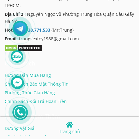
TPHCM.
Địa Chỉ 2
: Nguyễn Ngọc Vũ Phường Trung Hòa Quận Cầu Giấy
Hà Nội
Hotline:
0938.771.533
(Mr:Trung)
Email:
trungsextoy1988@gmail.com
Chính sách
Hướng Dẫn Mua Hàng
Chính Sách Bảo Mật Thông Tin
Phương Thức Giao Hàng
Chính Sách Đổi Trả Hoàn Tiền
Click Vào Xem Thêm
Dương Vật Giả
Trang chủ
Đồ Chơi Tình Dục Cho Les