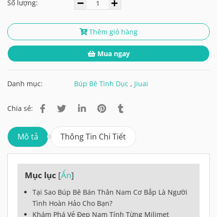
Số lượng:
Thêm giỏ hàng
Mua ngay
Danh mục:
Búp Bê Tình Dục
,
Jiuai
Chia sẻ:
Mô tả
Thông Tin Chi Tiết
Mục lục
[
Ẩn
]
Tại Sao Búp Bê Bán Thân Nam Cơ Bắp Là Người
Tình Hoàn Hảo Cho Bạn?
Khám Phá Vẻ Đẹp Nam Tính Từng Milimet