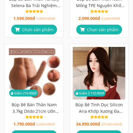
Selena Ba Trải Nghiệm
Mông TPE Nguyên Khối
Trong Một, Hai Đường
Kèm Dương Vật Uốn Cong
1.590.000đ
2.090.000đ
Hầm Rãnh Gai 3D Cấu
1.800.000đ
360° 2 Trong 1 Đa Năng
2.200.000đ
Trúc Khác Biệt
Chọn sản phẩm
Chọn sản phẩm
Giảm 210.000đ
Giảm 2.110.000đ
Búp Bê Bán Thân Nam
Búp Bê Tình Dục Silicon
3.7kg Dildo 21cm Uốn
Aria Khớp Xương Đa
Cong 360° + Hậu Môn Sâu
Chiều, Nguyên Thân Cao
1.790.000đ
34.890.000đ
14cm Unisex 2 Trong 1
2.000.000đ
Cấp
37.000.000đ