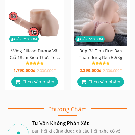
Giảm 210.000đ
Giảm 510.000đ
Mông Silicon Dương Vật
Búp Bê Tình Dục Bán
Giả 18cm Siêu Thực Tế &
Thân Rung Rên 5,5Kg
Đầm Tay
Mềm Mịn Như Thật
1.790.000đ
2.390.000đ
2.000.000đ
2.900.000đ
Chọn sản phẩm
Chọn sản phẩm
Phương Châm
Tư Vấn Không Phán Xét
Bạn hỏi gì cũng được dù câu hỏi nghe có vẻ