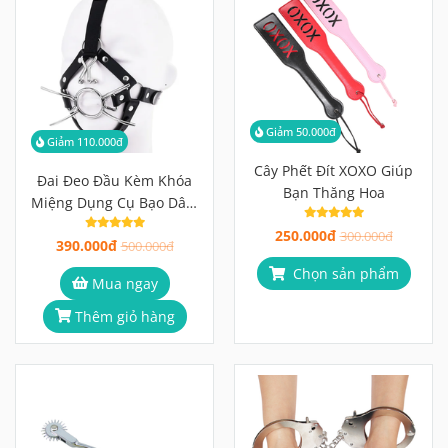
Giảm 50.000đ
Giảm 110.000đ
Cây Phết Đít XOXO Giúp
Đai Đeo Đầu Kèm Khóa
Bạn Thăng Hoa
Miệng Dụng Cụ Bạo Dâm
Tích Hợp 3 Trong 1 Đỉnh
250.000đ
300.000đ
390.000đ
Cao
500.000đ
Chọn sản phẩm
Mua ngay
Thêm giỏ hàng