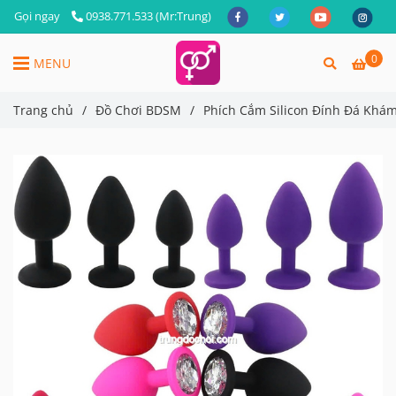
Gọi ngay
0938.771.533 (Mr:Trung)
0
MENU
Trang chủ
/
Đồ Chơi BDSM
/
Phích Cắm Silicon Đính Đá Khám