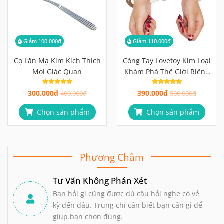
Giảm 100.000đ
Giảm 110.000đ
Cọ Lăn Mạ Kim Kích Thích
Còng Tay Lovetoy Kim Loại
Mọi Giác Quan
Khám Phá Thế Giới Riêng
Tư
300.000đ
390.000đ
400.000đ
500.000đ
Chọn sản phẩm
Chọn sản phẩm
Phương Châm
Tư Vấn Không Phán Xét
Bạn hỏi gì cũng được dù câu hỏi nghe có vẻ
kỳ đến đâu. Trung chỉ cần biết bạn cần gì để
giúp bạn chọn đúng.