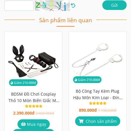
Gửi
Sản phẩm liên quan
Giảm 210.000đ
Giảm 210.000đ
Bộ Còng Tay Kèm Plug
BDSM Đồ Chơi Cosplay
Hậu Môn Kim Loại - Đính
Thỏ 10 Món Biến Giấc Mơ
Đá Sang Trọng, Dây Xích
Roleplay Thành Hiện Thực
890.000đ
Tháo Rời
1.100.000đ
2.390.000đ
2.600.000đ
Chọn sản phẩm
Mua ngay