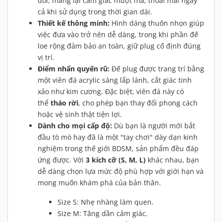
đối, mang lại cảm giác mượt mà, thoải mái ngay
cả khi sử dụng trong thời gian dài.
Thiết kế thông minh:
Hình dáng thuôn nhọn giúp
việc đưa vào trở nên dễ dàng, trong khi phần đế
loe rộng đảm bảo an toàn, giữ plug cố định đúng
vị trí.
Điểm nhấn quyến rũ:
Đế plug được trang trí bằng
một viên đá acrylic sáng lấp lánh, cắt giác tinh
xảo như kim cương. Đặc biệt, viên đá này có
thể
tháo rời
, cho phép bạn thay đổi phong cách
hoặc vệ sinh thật tiện lợi.
Dành cho mọi cấp độ:
Dù bạn là người mới bắt
đầu tò mò hay đã là một "tay chơi" dày dạn kinh
nghiệm trong thế giới BDSM, sản phẩm đều đáp
ứng được. Với
3 kích cỡ (S, M, L)
khác nhau, bạn
dễ dàng chọn lựa mức độ phù hợp với giới hạn và
mong muốn khám phá của bản thân.
Size S: Nhẹ nhàng làm quen.
Size M: Tăng dần cảm giác.