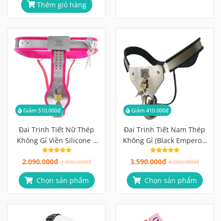
Thêm giỏ hàng
Giảm 510.000đ
Giảm 410.000đ
Đai Trinh Tiết Nữ Thép
Đai Trinh Tiết Nam Thép
Không Gỉ Viền Silicone 2
Không Gỉ (Black Emperor)
Loại Tấm Chắn
Viền Cao Su, Lồng Ngắn 4-
2.090.000đ
3.590.000đ
2.600.000đ
5cm, Khóa Padlock
4.000.000đ
Chọn sản phẩm
Chọn sản phẩm