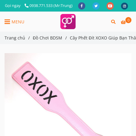
Gọi ngay
0938.771.533 (Mr:Trung)
0
MENU
Trang chủ
/
Đồ Chơi BDSM
/
Cây Phết Đít XOXO Giúp Bạn Th