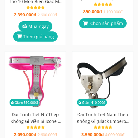
Thỏ 10 Món Biến Giấc Mơ
Đá Sang Trọng, Dây Xích
Roleplay Thành Hiện Thực
890.000đ
Tháo Rời
1.100.000đ
2.390.000đ
2.600.000đ
Chọn sản phẩm
Mua ngay
Thêm giỏ hàng
Giảm 510.000đ
Giảm 410.000đ
Đai Trinh Tiết Nữ Thép
Đai Trinh Tiết Nam Thép
Không Gỉ Viền Silicone 2
Không Gỉ (Black Emperor)
Loại Tấm Chắn
Viền Cao Su, Lồng Ngắn 4-
2.090.000đ
3.590.000đ
2.600.000đ
5cm, Khóa Padlock
4.000.000đ