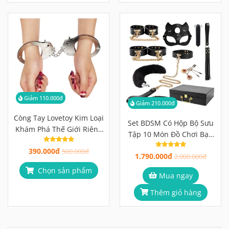
Giảm 110.000đ
Giảm 210.000đ
Còng Tay Lovetoy Kim Loại
Set BDSM Có Hộp Bộ Sưu
Khám Phá Thế Giới Riêng
Tập 10 Món Đồ Chơi Bạo
Tư
Dâm Cao Cấp Khởi Đầu
390.000đ
500.000đ
1.790.000đ
Hoàn Hảo
2.000.000đ
Chọn sản phẩm
Mua ngay
Thêm giỏ hàng