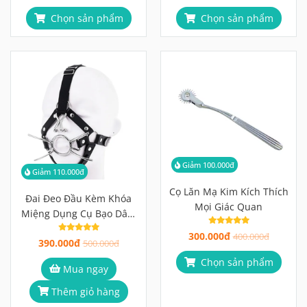
Chọn sản phẩm
Chọn sản phẩm
Giảm 100.000đ
Giảm 110.000đ
Cọ Lăn Mạ Kim Kích Thích
Đai Đeo Đầu Kèm Khóa
Mọi Giác Quan
Miệng Dụng Cụ Bạo Dâm
Tích Hợp 3 Trong 1 Đỉnh
300.000đ
400.000đ
390.000đ
Cao
500.000đ
Chọn sản phẩm
Mua ngay
Thêm giỏ hàng