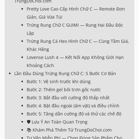
TrungDoChoi.com
Pretty Love Cao Cấp Hình Chữ C — Remote Đơn
Giản, Giá Vừa Túi
Trứng Rung Chữ C GUIMI — Rung Hai Đầu Độc
Lập
Trứng Rung Cá Heo Hình Chữ C — Cùng Tầm Giá,
Khác Hãng
Lovense Lush 4 — Kết Nối App Không Giới Hạn
Khoảng Cách
Lần Đầu Dùng Trứng Rung Chữ C: 5 Bước Cơ Bản
Bước 1: Vệ sinh trước khi dùng
Bước 2: Thêm gel bôi trơn gốc nước
Bước 3: Bắt đầu với cường độ thấp nhất
Bước 4: Bật đầu ngoài (âm vật) và điều chỉnh
Bước 5: Tăng dần cường độ và thử các chế độ
🛡️ Lưu Ý An Toàn Quan Trọng
📚 Khám Phá Thêm Từ TrungDoChoi.com
Tư Vấn Miễn Phí — Chọn Đúng Sản Phẩm Cho