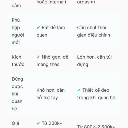
hoặc internal)
orgasm)
cảm
Phù
hợp
✔
Rất dễ làm
Cần chút thời
người
quen
gian điều chỉnh
mới
Kích
✔
Nhỏ gọn, dễ
Lớn hơn, cần túi
thước
mang theo
đựng
Dùng
được
Khó hơn, cần
✔
Thiết kế đeo
khi
hỗ trợ tay
trong khi quan hệ
quan
hệ
Giá
✔
Từ 200k–
Từ 800k–2.500k+