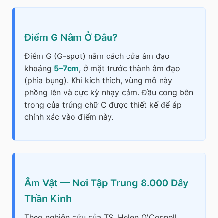
Điểm G Nằm Ở Đâu?
Điểm G (G-spot) nằm cách cửa âm đạo
khoảng
5–7cm
, ở mặt trước thành âm đạo
(phía bụng). Khi kích thích, vùng mô này
phồng lên và cực kỳ nhạy cảm. Đầu cong bên
trong của trứng chữ C được thiết kế để áp
chính xác vào điểm này.
Âm Vật — Nơi Tập Trung 8.000 Dây
Thần Kinh
Theo nghiên cứu của TS. Helen O'Connell