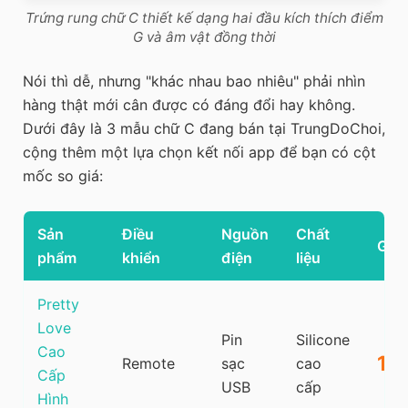
Trứng rung chữ C thiết kế dạng hai đầu kích thích điểm
G và âm vật đồng thời
Nói thì dễ, nhưng "khác nhau bao nhiêu" phải nhìn
hàng thật mới cân được có đáng đổi hay không.
Dưới đây là 3 mẫu chữ C đang bán tại TrungDoChoi,
cộng thêm một lựa chọn kết nối app để bạn có cột
mốc so giá:
Sản
Điều
Nguồn
Chất
Giá
phẩm
khiển
điện
liệu
Pretty
Love
Pin
Silicone
Cao
1.
Remote
sạc
cao
Cấp
USB
cấp
Hình