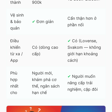
thành
900k
Vệ sinh
Cẩn thận hơn ở
& bảo
✔
Đơn giản
phần nối
quản
Điều
✔
Có (Lovense,
khiển
Có (dòng cao
Svakom — không
từ xa /
cấp)
giới hạn khoảng
App
cách)
Phù
Người mới,
✔
Người muốn
hợp
khám phá cơ
nâng cấp trải
nhất
thể, ngân sách
nghiệm, cặp đôi
cho
hạn chế