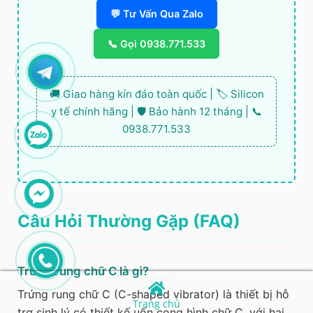
💬 Tư Vấn Qua Zalo
📞 Gọi 0938.771.533
🚚 Giao hàng kín đáo toàn quốc | 🏷️ Silicon
y tế chính hãng | 🛡️ Bảo hành 12 tháng | 📞
0938.771.533
Câu Hỏi Thường Gặp (FAQ)
Trứng rung chữ C là gì?
Trứng rung chữ C (C-shaped vibrator) là thiết bị hỗ
Trang chủ
trợ sinh lý có thiết kế uốn cong hình chữ C, với hai