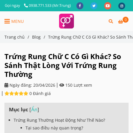
Gọi ngay
0938.771.533 (Mr:Trung)
0
MENU
Trang chủ
/
Blog
/
Trứng Rung Chữ C Có Gì Khác? So Sánh Th
Trứng Rung Chữ C Có Gì Khác? So
Sánh Thật Lòng Với Trứng Rung
Thường
Ngày đăng:
20/04/2026
150 Lượt xem
0 Đánh giá
Mục lục
[
Ẩn
]
Trứng Rung Thường Hoạt Động Như Thế Nào?
Tại sao điều này quan trọng?