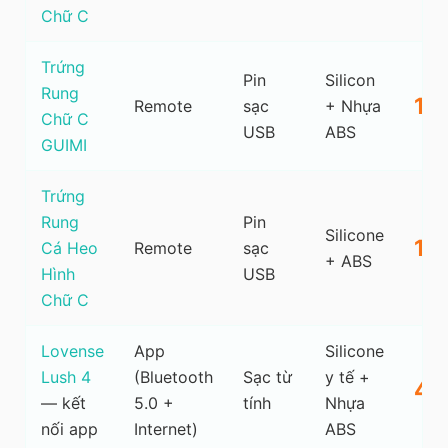
Chữ C
Trứng
Pin
Silicon
Rung
1.
Remote
sạc
+ Nhựa
Chữ C
USB
ABS
GUIMI
Trứng
Rung
Pin
Silicone
1.
Cá Heo
Remote
sạc
+ ABS
Hình
USB
Chữ C
Lovense
App
Silicone
Lush 4
(Bluetooth
Sạc từ
y tế +
4.
— kết
5.0 +
tính
Nhựa
nối app
Internet)
ABS