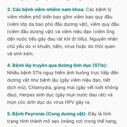
3. Các bệnh viêm nhiễm nam khoa:
Các bệnh lý
viêm nhiễm phổ biến bao gồm viêm bao quy đầu
(viêm lớp da bao phủ đầu dương vật), viêm quy đầu
(viêm đầu dương vật) và viêm niệu đạo (viêm ống
dẫn nước tiểu gây đau rát khi đi tiểu). Nguyên nhân
chủ yếu do vi khuẩn, nấm, virus hoặc do thói quen
vệ sinh kém.
4. Bệnh lây truyền qua đường tình dục (STIs):
Nhiều bệnh STIs nguy hiểm ảnh hưởng trực tiếp đến
dương vật như bệnh lậu (gây viêm niệu đạo, tiết
dịch mủ), Chlamydia, giang mai (gây vết loét không
đau), Herpes sinh dục (gây mụn nước đau rát) và
mụn cóc sinh dục do virus HPV gây ra.
5. Bệnh Peyronie (Cong dương vật):
Đây là tình
trạng hình thành mô sẹo (mảng xơ) trong thể hang,