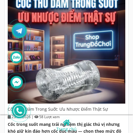
Cốc Thủ Dâm Trong Suốt: Ưu Nhược Điểm Thật Sự
23/07/2026
|
58 Lượt xem
Cốc trong suốt mang trải nghiệm thị giác thú vị nhưng
Trang chủ
khó giữ kín đáo hơn cốc đục màu — chọn theo mức độ