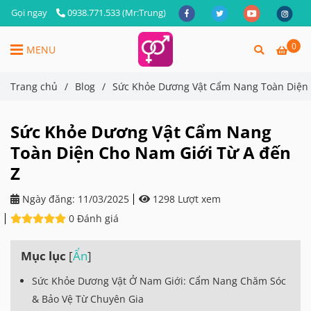
Gọi ngay
0938.771.533 (Mr:Trung)
0
MENU
Trang chủ
/
Blog
/
Sức Khỏe Dương Vật Cẩm Nang Toàn Diện 
Sức Khỏe Dương Vật Cẩm Nang
Toàn Diện Cho Nam Giới Từ A đến
Z
Ngày đăng:
11/03/2025
1298 Lượt xem
0 Đánh giá
Mục lục
[
Ẩn
]
Sức Khỏe Dương Vật Ở Nam Giới: Cẩm Nang Chăm Sóc
& Bảo Vệ Từ Chuyên Gia