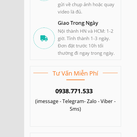
gửi về chụp ảnh hoặc quay
video là đủ.
Giao Trong Ngày
Nội thành HN và HCM: 1-2
giờ. Tỉnh thành 1-3 ngày.
Đơn đặt trước 10h tối
thường đi ngay trong ngày.
Tư Vấn Miễn Phí
0938.771.533
(imessage - Telegram- Zalo - Viber -
Sms)