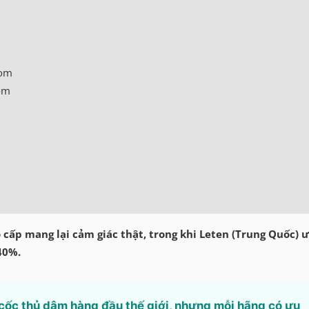
com
om
 cấp mang lại cảm giác thật, trong khi Leten (Trung Quốc) 
40%.
 cốc thủ dâm hàng đầu thế giới, nhưng mỗi hãng có ưu