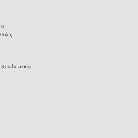
r)
/tuần)
ungDoChoi.com)