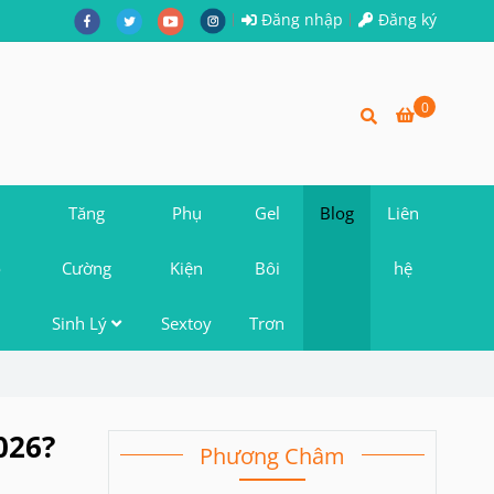
Đăng nhập
Đăng ký
0
Tăng
Phụ
Gel
Blog
Liên
o
Cường
Kiện
Bôi
hệ
Sinh Lý
Sextoy
Trơn
026?
Phương Châm