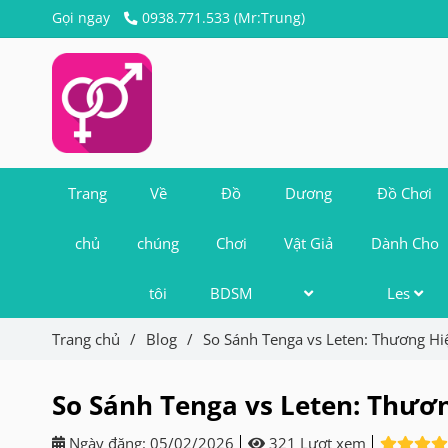
Gọi ngay
0938.771.533 (Mr:Trung)
Trang
Về
Đồ
Dương
Đồ Chơi
chủ
chúng
Chơi
Vật Giả
Dành Cho
tôi
BDSM
Les
Trang chủ
/
Blog
/
So Sánh Tenga vs Leten: Thương 
So Sánh Tenga vs Leten: Thư
Ngày đăng:
05/02/2026
321 Lượt xem