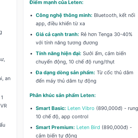
Điểm mạnh của Leten:
Công nghệ thông minh:
Bluetooth, kết nối
app, điều khiển từ xa
g
Giá cả cạnh tranh:
Rẻ hơn Tenga 30-40%
với tính năng tương đương
Tính năng hiện đại:
Sưởi ấm, cảm biến
sư,
chuyển động, 10 chế độ rung/thụt
Đa dạng dòng sản phẩm:
Từ cốc thủ dâm
i, an
đến máy thủ dâm tự động
Phân khúc sản phẩm Leten:
 1
EVR
Smart Basic:
Leten Vibro
(890,000đ) - run
10 chế độ, app control
hẩu
Smart Premium:
Leten Bird
(890,000đ) -
cảm biến tự động